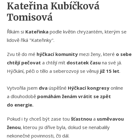
Kateřina Kubíčková
Tomisová
Říkám si
Kateřinka
podle květin chryzantém, kterým se
lidově říká "Kateřinky".
Zvu tě do mé
hýčkací komunity
mezi ženy, které
o sebe
chtějí pečovat
a chtějí mít
dostatek času
na své já.
Hýčkání, péči o tělo a seberozvoji se věnuji
již 15 let
.
Vytvořila jsem
dva
úspěšné
Hýčkací kongresy
online
a dlouhodobě
pomáhám ženám vrátit se zpět
do energie.
Pokud i ty chceš být zase tou
šťastnou
a
usměvavou
ženou
, kterou jsi dříve byla, dokud se nenabalily
nekonečné povinnosti, čti dál.