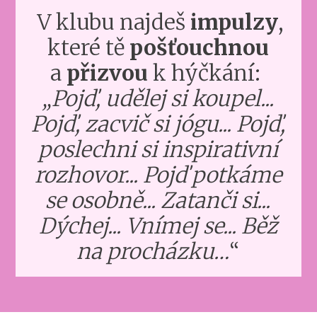
V klubu najdeš
impulzy
,
které tě
pošťouchnou
a
přizvou
k hýčkání:
„Pojď, udělej si koupel...
Pojď, zacvič si jógu... Pojď,
poslechni si inspirativní
rozhovor... Pojď potkáme
se osobně... Zatanči si...
Dýchej... Vnímej se... Běž
na procházku…
“