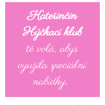
Kateřinčin
Hýčkací klub
tě volá, abys
využila speciální
nabídky.