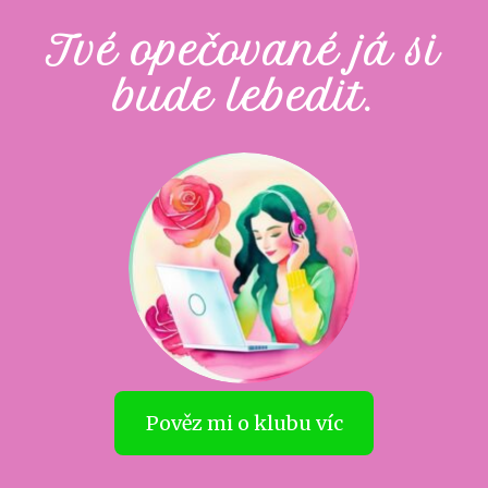
Tvé opečované já si
bude lebedit.
Pověz mi o klubu víc