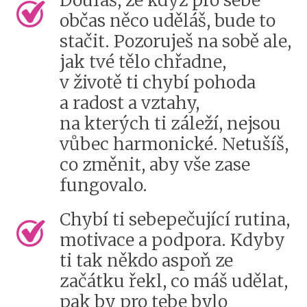
občas něco uděláš, bude to
stačit. Pozoruješ na sobě ale,
jak tvé tělo chřadne,
v životě ti chybí pohoda
a radost a vztahy,
na kterých ti záleží, nejsou
vůbec harmonické. Netušíš,
co změnit, aby vše zase
fungovalo.
Chybí ti sebepečující rutina,
motivace a podpora. Kdyby
ti tak někdo aspoň ze
začátku řekl, co máš udělat,
pak by pro tebe bylo