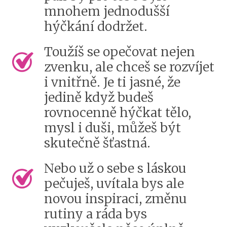
mnohem jednodušší
hýčkání dodržet.
Toužíš se opečovat nejen
zvenku, ale chceš se rozvíjet
i vnitřně. Je ti jasné, že
jedině když budeš
rovnocenně hýčkat tělo,
mysl i duši, můžeš být
skutečně šťastná.
Nebo už o sebe s láskou
pečuješ, uvítala bys ale
novou inspiraci, změnu
rutiny a ráda bys