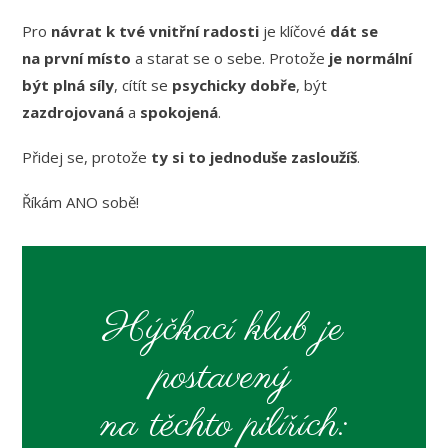
Pro
návrat k tvé vnitřní radosti
je klíčové
dát se
na první místo
a starat se o sebe. Protože
je normální
být plná síly
, cítít se
psychicky dobře
, být
zazdrojovaná
a
spokojená
.
Přidej se, protože
ty si to jednoduše zasloužíš
.
Říkám ANO sobě!
Hýčkací klub je
postavený
na těchto
pilířích: