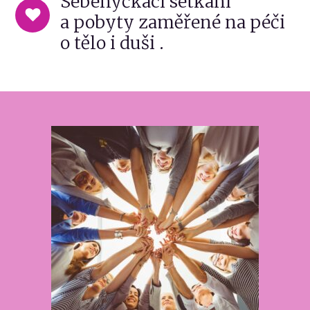
Sebehýčkací setkání
a pobyty zaměřené na péči
o tělo i duši .