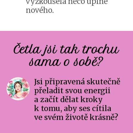
vyzkoušela něco úplně
nového.
Četla jsi tak trochu
sama o sobě?
Jsi připravená skutečně
přeladit svou energii
a začít dělat kroky
k tomu, aby ses cítila
ve svém životě krásně?