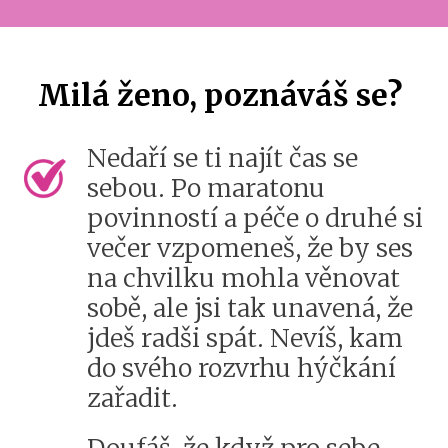
Milá ženo, poznáváš se?
Nedaří se ti najít čas se
sebou. Po maratonu
povinností a péče o druhé si
večer vzpomeneš, že by ses
na chvilku mohla věnovat
sobě, ale jsi tak unavená, že
jdeš radši spát. Nevíš, kam
do svého rozvrhu hýčkání
zařadit.
Doufáš, že když pro sebe