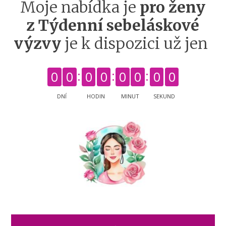
Moje nabídka je
pro ženy
z Týdenní sebeláskové
výzvy
je k dispozici už jen
0
0
0
0
0
0
0
0
DNÍ
HODIN
MINUT
SEKUND