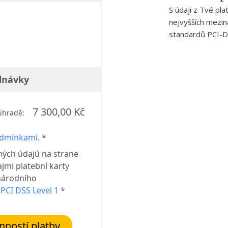
S údaji z Tvé pl
nejvyšších mezi
standardů PCI-D
dnávky
7 300,00 Kč
úhradě:
odmínkami
. *
ných údajú na strane
jmi platební karty
národního
u
PCI DSS Level 1
*
ností platby