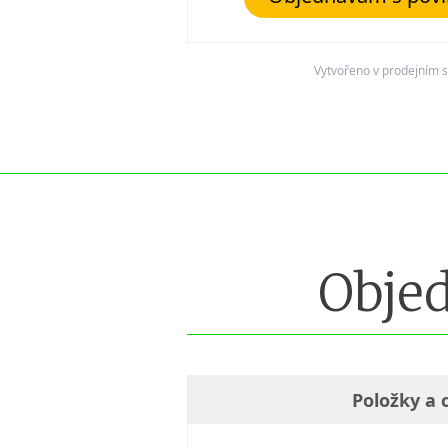
Vytvořeno v prodejním
Objed
Položky a 