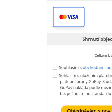
Shrnutí obje
Celkem k 
Souhlasím s
obchodními p
Sohlasím s uložením plateb
platební brány GoPay. S úda
GoPay nakládá podle mezi
bezpečnostního standard
Objednávám s povin