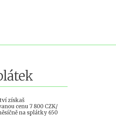
plátek
tví získaš
vanou cenu 7 800 CZK/
měsíčně na splátky 650