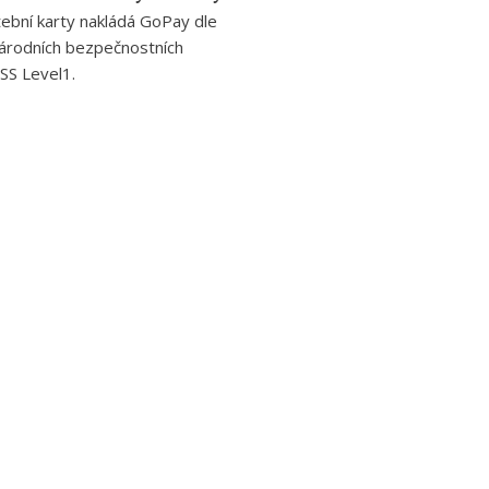
atební karty nakládá GoPay dle
národních bezpečnostních
SS Level1.