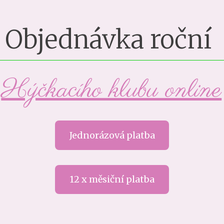
Objednávka roční
Hýčkacího klubu online
Jednorázová platba
12 x měsiční platba