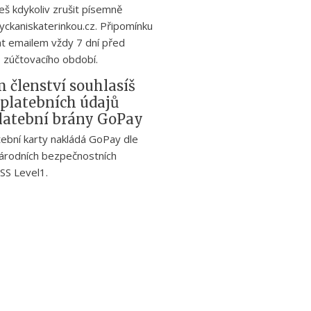
eš kdykoliv zrušit písemně
yckaniskaterinkou.cz. Připomínku
t emailem vždy 7 dní před
 zúčtovacího období.
 členství souhlasíš
 platebních údajů
platební brány GoPay
atební karty nakládá GoPay dle
národních bezpečnostních
SS Level1.