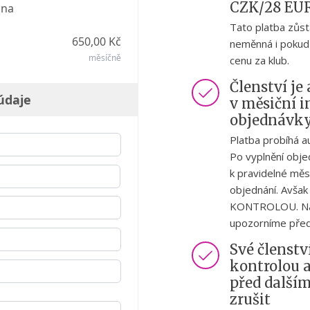
CZK/28 EU
 na
Tato platba zůst
650,00 Kč
neměnná i pokud
měsíčně
cenu za klub.
Členství j
údaje
v měsiční i
objednávky
Platba probíhá a
Po vyplnění obje
k pravidelné měs
objednání. Avš
KONTROLOU. Na s
upozorníme před
Své členstv
kontrolou 
před další
zrušit