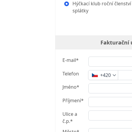
Hýčkací klub roční členství
splátky
Fakturační 
E-mail*
Telefon
+420
Jméno*
Příjmení*
Ulice a
č.p.*
Město*