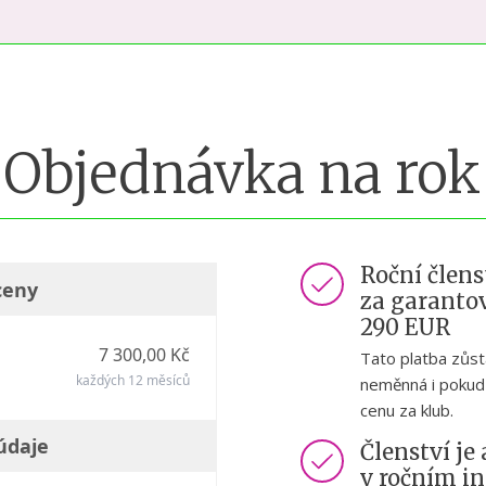
Objednávka na rok
Roční člens
ceny
za garanto
290 EUR
7 300,00 Kč
Tato platba zůst
každých 12 měsíců
neměnná i pokud
cenu za klub.
údaje
Členství j
v ročním in