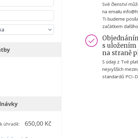
Své členství můž
na emailu info@h
Ti budeme posíla
začátkem dalšího
ka
Objednáním
s uložením
atby
na straně 
S údaji z Tvé pl
nejvyšších mezi
standardů PCI-D
dnávky
650,00 Kč
k úhradě: