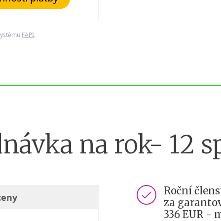
 systému
FAPI
.
návka na rok- 12 s
Roční člens
ceny
za garanto
336 EUR - 