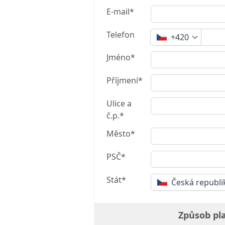
E-mail*
Telefon
+420
Jméno*
Příjmení*
Ulice a
č.p.*
Město*
PSČ*
Stát*
Česká republi
Způsob pl