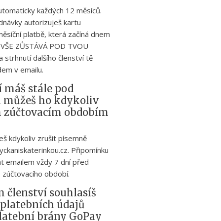
utomaticky každých 12 měsíců.
dnávky autorizuješ kartu
měsíční platbě, která začíná dnem
ak VŠE ZŮSTÁVÁ POD TVOU
rhnutí dalšího členství tě
em v emailu.
í máš stále pod
a můžeš ho kdykoliv
m zúčtovacím obdobím
eš kdykoliv zrušit písemně
yckaniskaterinkou.cz. Připomínku
t emailem vždy 7 dní před
 zúčtovacího období.
 členství souhlasíš
 platebních údajů
platební brány GoPay