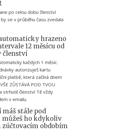
R
ane po celou dobu členství
 by se v průběhu času zvedala
e automaticky hrazeno
ntervale 12 měsícu od
 členství
utomaticky každých 1 měsíc.
dnávky autorizuješ kartu
íční platbě, která začíná dnem
ak VŠE ZŮSTÁVÁ POD TVOU
trhutíí členství Tě vždy
em v emailu.
í máš stále pod
a můžeš ho kdykoliv
m zúčtovacím obdobím