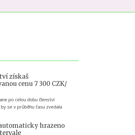
tví získaš
vanou cenu 7 300 CZK/
ane po celou dobu členství
 by se v průběhu času zvedala
e automaticky hrazeno
tervale