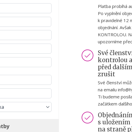
Platba probíhá a
Po vyplnění obje
k pravidelné 12 
objednání. Avš
KONTROLOU. Na st
upozorníme před
Své členstv
kontrolou 
před další
zrušit
Své členství můž
na emailu info@h
Ti budeme posíla
začátkem dalšího
ka
Objednáním
s uložením
atby
na straně 