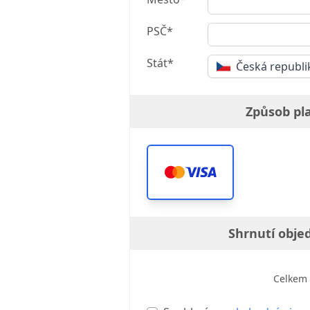
PSČ*
Stát*
Česká republi
Způsob pl
Shrnutí obje
Celkem 