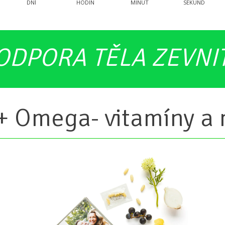
DNÍ
HODIN
MINUT
SEKUND
ODPORA TĚLA ZEVNI
 + Omega- vitamíny a 