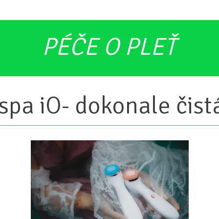
PÉČE O PLEŤ
pa iO- dokonale čistá