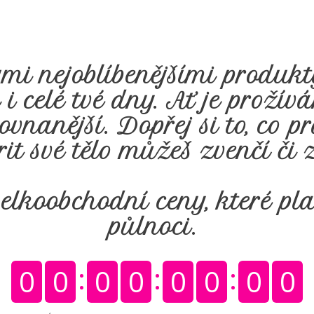
i nejoblíbenějšími produkty
i celé tvé dny. Ať je prožív
ovnanější. Dopřej si to, co p
it své tělo můžeš zvenčí či z
lkoobchodní ceny, které plat
půlnoci.
0
0
0
0
0
0
0
0