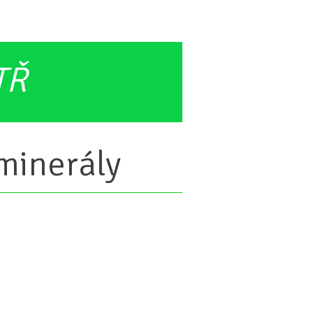
TŘ
minerály