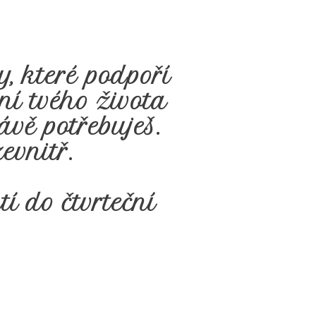
, které podpoří
ání tvého života
rávě potřebuješ.
evnitř.
í do čtvrteční