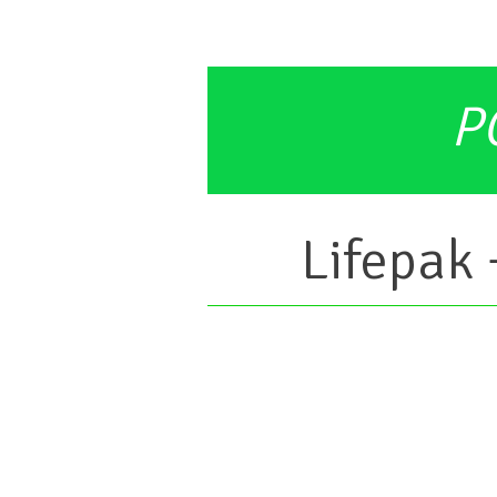
P
Lifepak