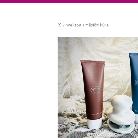
/
Wellspa 1 měsíční kúra