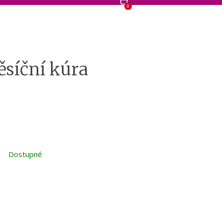
0
ěsíční kúra
Dostupné