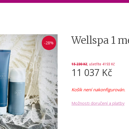
Wellspa 1 m
-28%
15 230
Kč
, ušetříte 4193 Kč
11 037
Kč
Košík není nakonfigurován.
Možnosti doručení a platby