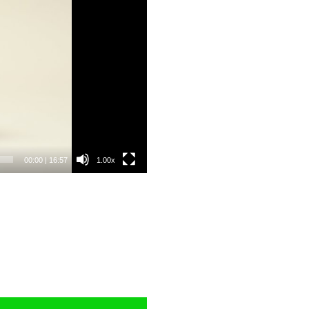
00:00
|
16:57
1.00x