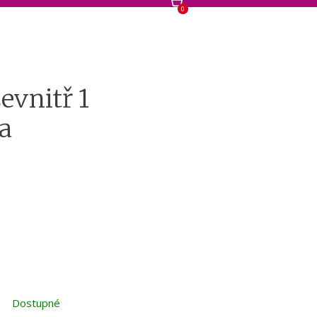
0
zevnitř 1
a
Dostupné