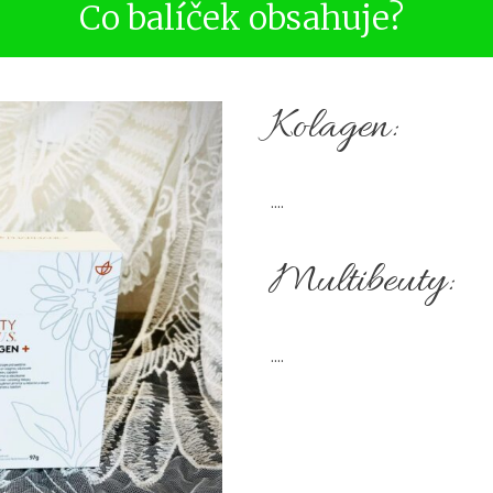
Co balíček obsahuje?
Kolagen:
....
Multibeuty:
....