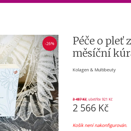
Péče o pleť 
-26%
měsíční kúr
Kolagen & Multibeuty
3 487
Kč
, ušetříte 921 Kč
2 566
Kč
Košík není nakonfigurován.