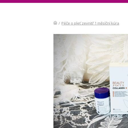
/
Péče o pleť zevnitř 1 měsíční kúra