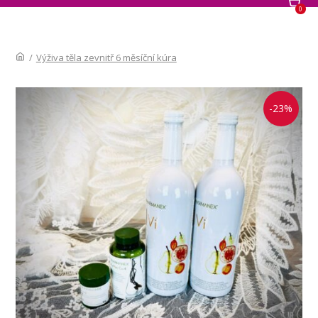
0
/
Výživa těla zevnitř 6 měsíční kúra
-23%