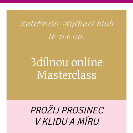
Kateřinčin Hýčkací klub
tě zve na
3dílnou online
Masterclass
PROŽIJ PROSINEC
V KLIDU A MÍRU