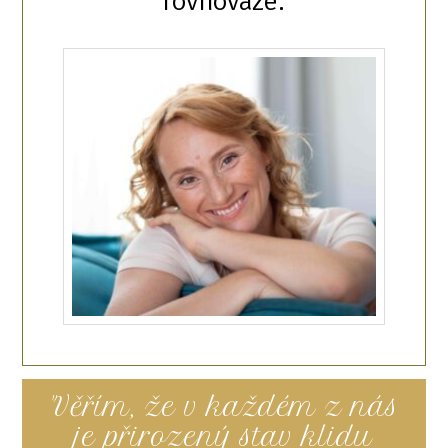
rovnováze.
"Věřím, že v každém z nás
je přirozený stav klidu