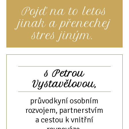
Pojď na to letos
jinak a přenechej
stres jiným.
s Petrou
Vystavělovou,
průvodkyní osobním
rozvojem, partnerstvím
a cestou k vnitřní