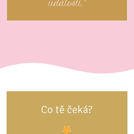
události."
Co tě čeká?