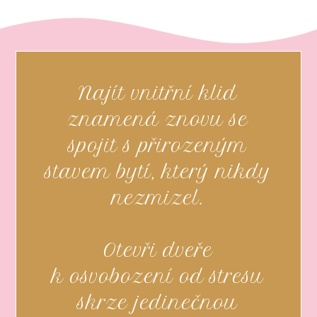
Najít vnitřní klid
znamená znovu se
spojit s přirozeným
stavem bytí, který nikdy
nezmizel.
Otevři dveře
k osvobození od stresu
skrze jedinečnou