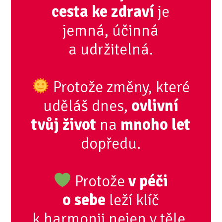
cesta ke zdraví
je
jemná, účinná
a udržitelná.
Protože změny, které
uděláš dnes,
ovlivní
tvůj život
na
mnoho let
dopředu.
Protože
v péči
o sebe
leží klíč
k harmonii nejen v těle,