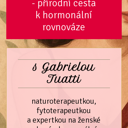
- přírodní cesta
k hormonální
rovnováze
s Gabrielou
Tuatti
naturoterapeutkou,
fytoterapeutkou
a expertkou na ženské