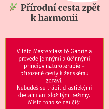
Přírodní cesta zpět
k harmonii
V této Masterclass tě Gabriela
provede jemnými a účinnými
principy naturoterapie –
přirozené cesty k ženskému
zdraví.
Nebudeš se trápit drastickými
dietami ani složitými režimy.
Místo toho se naučíš: