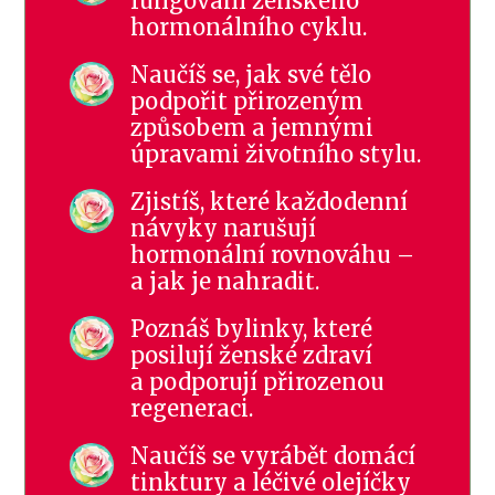
fungování ženského
hormonálního cyklu.
Naučíš se, jak své tělo
podpořit přirozeným
způsobem a jemnými
úpravami životního stylu.
Zjistíš, které každodenní
návyky narušují
hormonální rovnováhu –
a jak je nahradit.
Poznáš bylinky, které
posilují ženské zdraví
a podporují přirozenou
regeneraci.
Naučíš se vyrábět domácí
tinktury a léčivé olejíčky