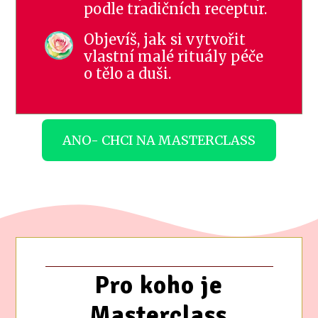
podle tradičních receptur.
Objevíš, jak si vytvořit
vlastní malé rituály péče
o tělo a duši.
ANO- CHCI NA MASTERCLASS
Pro koho je
Masterclass