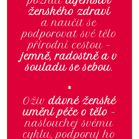
poznat
tajemství
ženského zdraví
a naučit se
podporovat své tělo
přírodní cestou –
jemně, radostně a v
souladu se sebou
.
*
Oživ
dávné ženské
umění péče o tělo
–
naslouchej svému
cyklu, podporuj ho