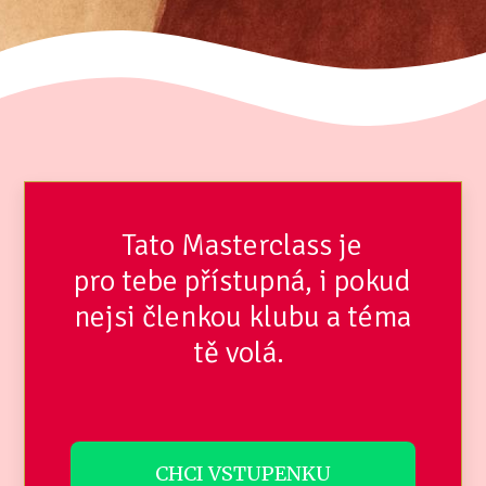
Tato Masterclass je
pro tebe přístupná, i pokud
nejsi členkou klubu a téma
tě volá.
CHCI VSTUPENKU