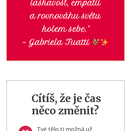
laskavost, empatii
a rovnováhu světu
kolem sebe."
– Gabriela Tuatti
Cítíš, že je čas
něco změnit?
Tvé tělo ti možná už