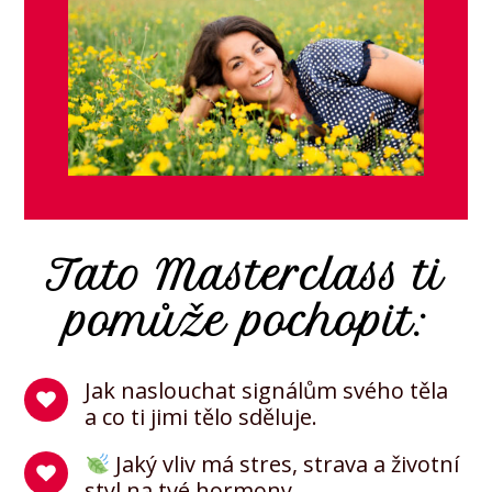
Tato Masterclass ti
pomůže pochopit:
Jak naslouchat signálům svého těla
a co ti jimi tělo sděluje.
Jaký vliv má stres, strava a životní
styl na tvé hormony.