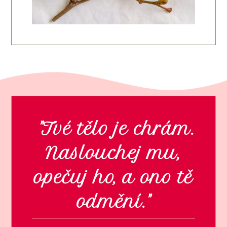
"Tvé tělo je chrám.
Naslouchej mu,
opečuj ho, a ono tě
odmění."