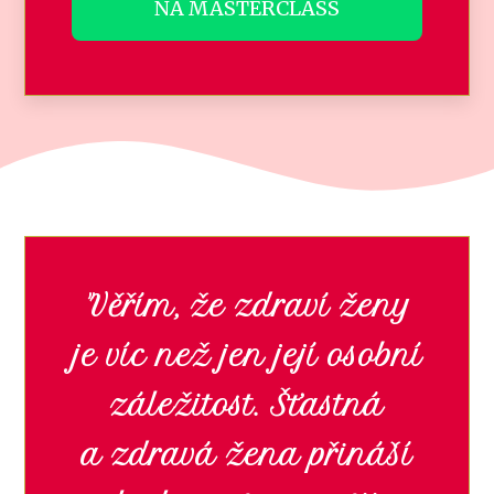
NA MASTERCLASS
"Věřím, že zdraví ženy
je víc než jen její osobní
záležitost. Šťastná
a zdravá žena přináší