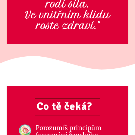
rodí síla.
Ve vnitřním klidu
roste zdraví."
Co tě čeká?
Porozumíš principům