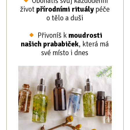
Obohatíš svůj každodenní
život
přírodními rituály
péče
o tělo a duši
Přivoníš k
moudrosti
našich prababiček
, která má
své místo i dnes