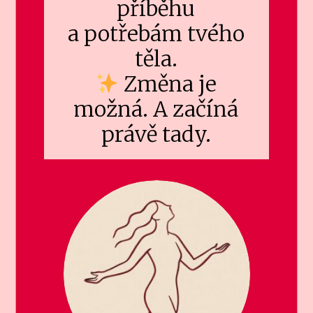
příběhu
a potřebám tvého
těla.
Změna je
možná. A začíná
právě tady.