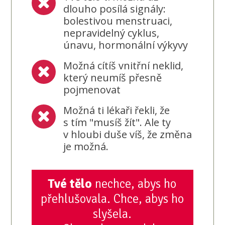
dlouho posílá signály:
bolestivou menstruaci,
nepravidelný cyklus,
únavu, hormonální výkyvy
Možná cítíš vnitřní neklid,
který neumíš přesně
pojmenovat
Možná ti lékaři řekli, že
s tím "musíš žít". Ale ty
v hloubi duše víš, že změna
je možná.
Tvé tělo
nechce, abys ho
přehlušovala. Chce, abys ho
slyšela.