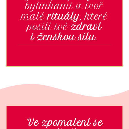
bylinkami a tvoř
malé
rituály
, které
posílí tvé
zdraví
i ženskou sílu
.
"Ve zpomalení se