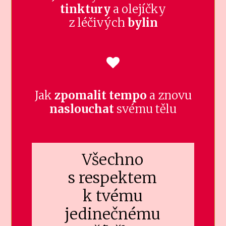
tinktury
a olejíčky
z léčivých
bylin
Jak
zpomalit tempo
a znovu
naslouchat
svému tělu
Všechno
s respektem
k tvému
jedinečnému