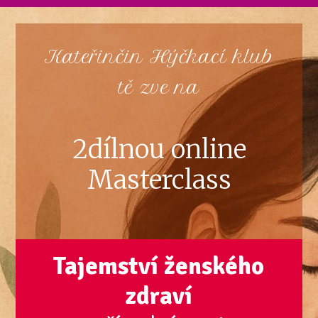
Kateřinčin Hýčkací klub
tě zve na
2dílnou online
Masterclass
Tajemství ženského
zdraví