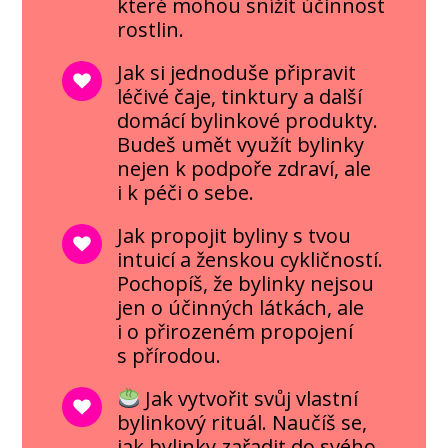
které mohou snížit účinnost
rostlin.
Jak si jednoduše připravit
léčivé čaje, tinktury a další
domácí bylinkové produkty.
Budeš umět využít bylinky
nejen k podpoře zdraví, ale
i k péči o sebe.
Jak propojit byliny s tvou
intuicí a ženskou cykličností.
Pochopíš, že bylinky nejsou
jen o účinných látkách, ale
i o přirozeném propojení
s přírodou.
Jak vytvořit svůj vlastní
bylinkový rituál. Naučíš se,
jak bylinky zařadit do svého