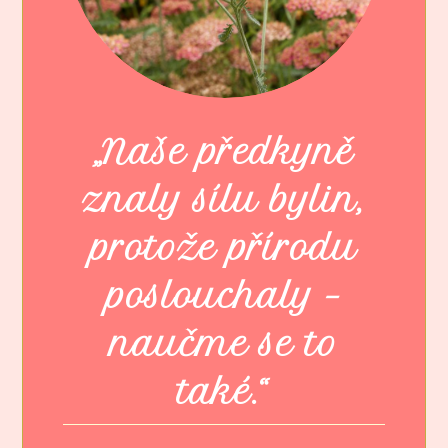
„Naše předkyně
znaly sílu bylin,
protože přírodu
poslouchaly –
naučme se to
také.“