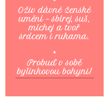
*
Oživ dávné ženské
umění – sbírej, suš,
míchej a tvoř
srdcem i rukama.
*
Probuď v sobě
bylinkovou bohyni!