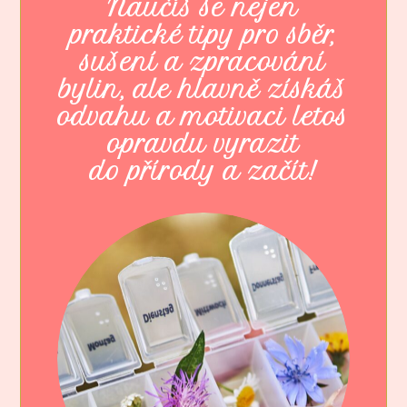
Naučíš se nejen
praktické tipy pro sběr,
sušení a zpracování
bylin, ale hlavně získáš
odvahu a motivaci letos
opravdu vyrazit
do přírody a začít!