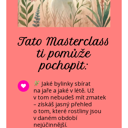
Tato Masterclass
ti pomůže
pochopit:
Jaké bylinky sbírat
na jaře a jaké v létě. Už
v tom nebudeš mít zmatek
– získáš jasný přehled
o tom, které rostliny jsou
v daném období
nejúčinnější.