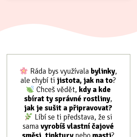
Ráda bys využívala
bylinky
,
ale chybí ti
jistota, jak na to
?
Chceš vědět,
kdy a kde
sbírat ty správné rostliny
,
jak je sušit a připravovat?
Líbí se ti představa, že si
sama
vyrobíš vlastní čajové
směsi
,
tinktury
nebo
masti
?