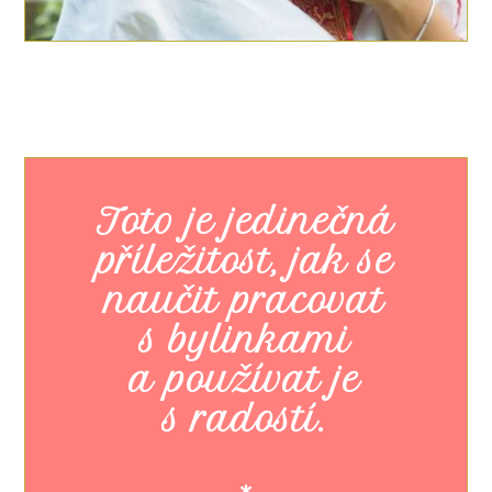
Toto je jedinečná
příležitost, jak se
naučit pracovat
s bylinkami
a používat je
s radostí.