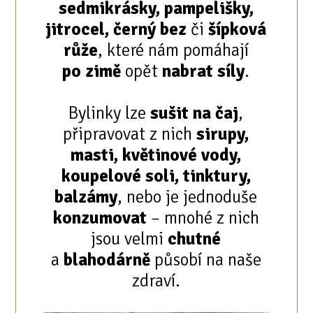
sedmikrásky, pampelišky,
jitrocel, černý bez
či
šípková
růže
, které nám pomáhají
po zimě
opět
nabrat síly
.​
Bylinky lze
sušit na čaj
,
připravovat z nich
sirupy,
masti, květinové vody,
koupelové soli, tinktury,
balzámy
, nebo je jednoduše
konzumovat
– mnohé z nich
jsou velmi
chutné
a
blahodárně
působí na naše
zdraví.