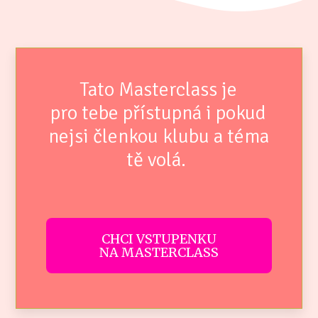
Tato Masterclass je
pro tebe přístupná i pokud
nejsi členkou klubu a téma
tě volá.
CHCI VSTUPENKU
NA MASTERCLASS