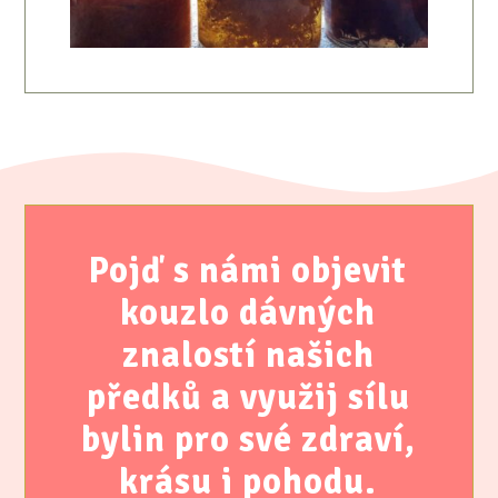
Pojď s námi objevit
kouzlo dávných
znalostí našich
předků a využij sílu
bylin pro své zdraví,
krásu i pohodu.