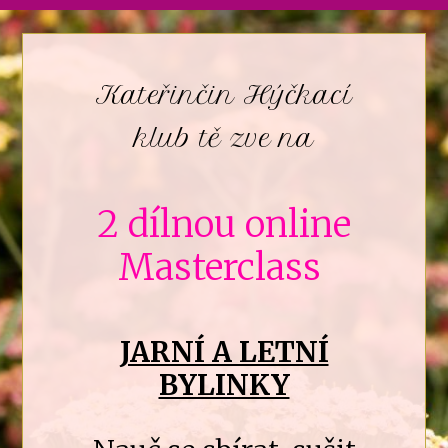
Kateřinčin Hýčkací
klub tě zve na
2 dílnou online
Masterclass
JARNÍ A LETNÍ
BYLINKY