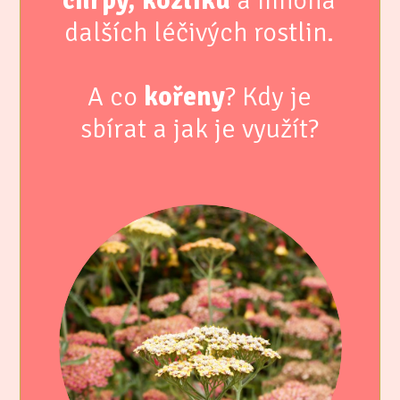
chrpy, kozlíku
a mnoha
dalších léčivých rostlin.
A co
kořeny
? Kdy je
sbírat a jak je využít?​