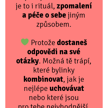
je to i rituál,
zpomalení
a péče o sebe
jiným
způsobem.
Protože
dostaneš
odpovědi na své
otázky
. Možná tě trápí,
které bylinky
kombinovat
, jak je
nejlépe
uchovávat
nebo které jsou
pro tebe nejvhodnější.