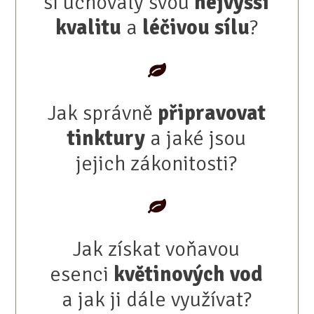
si uchovaly svou
nejvyšší
kvalitu
a
léčivou sílu
?
Jak správně
připravovat
tinktury
a jaké jsou
jejich zákonitosti?
Jak získat voňavou
esenci
květinových vod
a jak ji dále využívat?