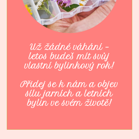
Už žádné váhání –
letos budeš mít svůj
vlastní bylinkový rok!
Přidej se k nám a objev
sílu jarních a letních
bylin ve svém životě!