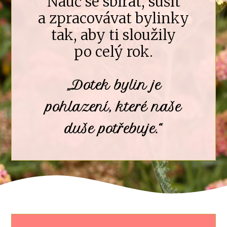
Nauč se sbírat, sušit
a zpracovávat bylinky
tak, aby ti sloužily
po celý rok.
„Dotek bylin je
pohlazení, které naše
duše potřebuje.“