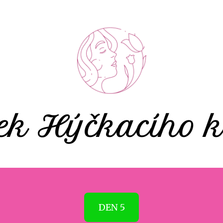
ek Hýčkacího k
DEN 5