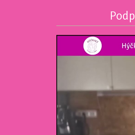
Podpo
Video
přehrávač