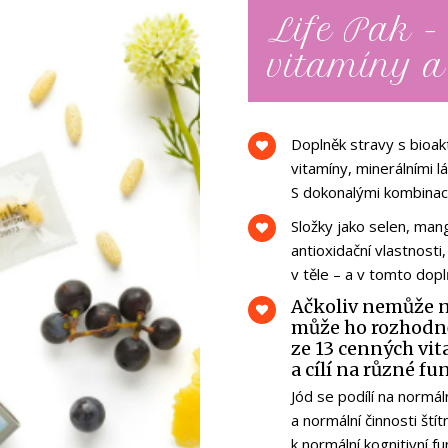
Life Pak -
vitamíny a
Doplněk stravy s bioak
vitamíny, minerálními l
S dokonalými kombinac
Složky jako selen, mang
antioxidační vlastnost
v těle – a v tomto dop
Ačkoliv nemůže n
může ho rozhodně 
ze 13 cenných vit
a cílí na různé fu
Jód se podílí na normá
a normální činnosti štít
k normální kognitivní fu