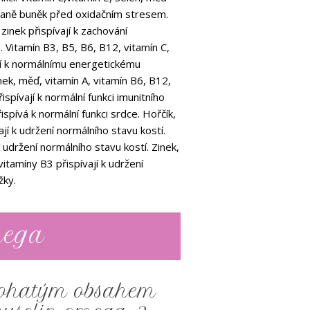
chraně buněk před oxidačním stresem.
 zinek přispívají k zachování
 Vitamín B3, B5, B6, B12, vitamín C,
ají k normálnímu energetickému
nek, měď, vitamín A, vitamín B6, B12,
ispívají k normální funkci imunitního
spívá k normální funkci srdce. Hořčík,
jí k udržení normálního stavu kostí.
 udržení normálního stavu kostí. Zinek,
 vitamíny B3 přispívají k udržení
žky.
mega
bohatým obsahem