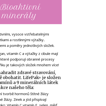
 Bioaktivní
 minerály
tivními, vysoce vstřebatelnými
átkami a rostlinnými výtažky..
emi a poměry jednotlivých složek.
an, vitamín C a výtažky z cibule mají
i, které podporují obranné procesy
lňku je takových složek mnohem více!
ahradit zdravé stravování,
obohatit. LifePak+ je složen
amínů a 9 minerálních látek
nkce našeho těla:
lní tvorbě hormonů štítné žlázy
né žlázy. Zinek a jód přispívají
nkci. Vitamín C,vitamín E, selen, měď