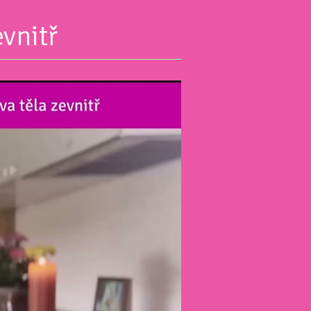
vnitř