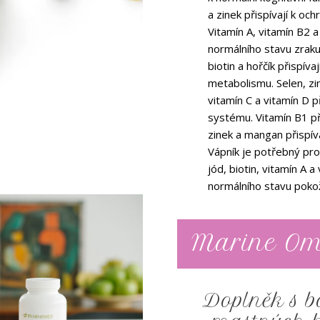
a zinek přispívají k o
Vitamín A, vitamín B2 a
normálního stavu zraku.
biotin a hořčík přispív
metabolismu. Selen, zi
vitamín C a vitamín D př
systému. Vitamín B1 při
zinek a mangan přispíva
Vápník je potřebný pro
jód, biotin, vitamín A a
normálního stavu poko
Marine O
Doplněk s 