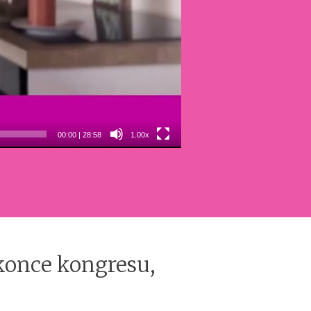
00:00
|
28:58
1.00x
 konce kongresu,