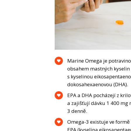
Marine Omega je potravin
obsahem mastných kyselin
s kyselinou eikosapentaeno
dokosahexaenovou (DHA).
EPA a DHA pocházejí z krilo
a zajišťují dávku 1 400 mg
3 denně.
Omega-3 existuje ve formě s
EPA (kyselina eikosapentae