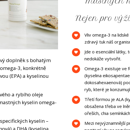
mastných k
Nejen pro výž
Vliv omega-3 na lidské
zdravý tuk náš organi
Jde o esenciální látky,
nedokáže vytvořit.
ový doplněk s bohatým
 omega-3, konkrétně
Omega-3 existuje ve f
(kyselina eikosapentae
vou (EPA) a kyselinou
dokosahexaenová) poch
ryb, které je konzumují
vého a rybího oleje
Třetí formou je ALA (ky
 mastných kyselin omega-
obsažena třeba ve lněn
ořeších, chia semínkách
pecifických kyselin –
Mezi nejvýznamnější p
nová) a DHA (kyselina
pozitivní vliv na regul