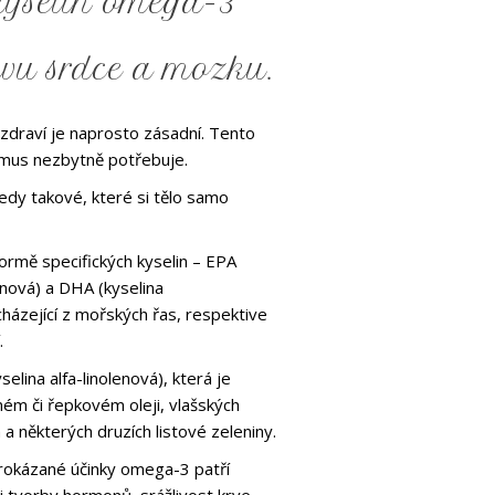
yselin omega-3
ivu srdce a mozku.
 zdraví je naprosto zásadní. Tento
smus nezbytně potřebuje.
 tedy takové, které si tělo samo
ormě specifických kyselin – EPA
nová) a DHA (kyselina
ázející z mořských řas, respektive
.
selina alfa-linolenová), která je
ém či řepkovém oleji, vlašských
 a některých druzích listové zeleniny.
rokázané účinky omega-3 patří
aci tvorby hormonů, srážlivost krve,