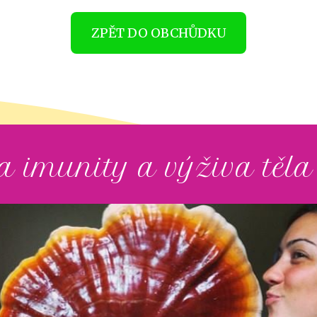
ZPĚT DO OBCHŮDKU
 imunity a výživa těla