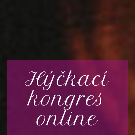
Hýčkací
kongres
online