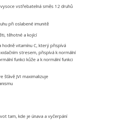
a vysoce vstřebatelná směs 12 druhů
uhu při oslabené imunitě
ti, těhotné a kojící
 hodně vitamínu C, který přispívá
xidačním stresem, přispívá k normální
mální funkci kůže a k normální funkci
ve šťávě JVI maximalizuje
anismu
život tam, kde je únava a vyčerpání