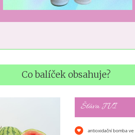
Co balíček obsahuje?
Šťáva JVI
antioxidační bomba ve 2