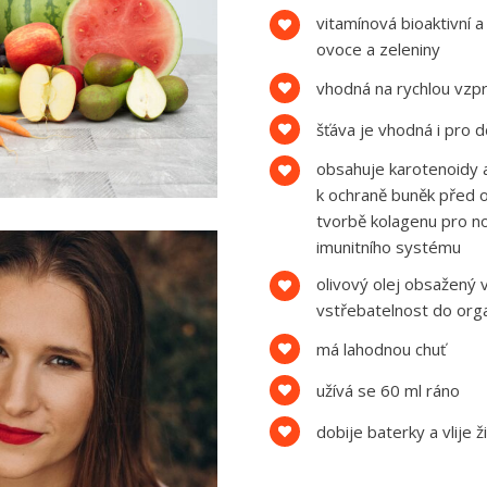
vitamínová bioaktivní 
ovoce a zeleniny
vhodná na rychlou vzpr
šťáva je vhodná i pro dě
obsahuje karotenoidy a
k ochraně buněk před o
tvorbě kolagenu pro nor
imunitního systému
olivový olej obsažený 
vstřebatelnost do org
má lahodnou chuť
užívá se 60 ml ráno
dobije baterky a vlije 