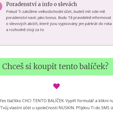
Poradenství a info o slevách
Pokud Ti založíme velkoobchodní účet, budeš mít ode mě
poradenství navíc jako bonus. Budu Tě pravidelně informovat
o slevových akcích, které jsou vypisovány jen párkrát do roka
a rozhodně stojí za to.
Chceš si koupit tento balíček?
bí přes tlačítko CHCI TENTO BALÍČEK. Vyplň formulář a klik
 Tvůj vlastní účet u společnosti NUSKIN. Přijdou Ti do SMS ú