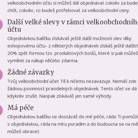
velkoobchodním účtu si můžeš dál objednávat cokoliv za bude
chtít, cokoliv, co budeš potřebovat za velkoobchodní ceny.
Další velké slevy v rámci velkoobchodníh
účtu
Objednávkou balíčku získáváš ještě další možnosti slev díky
eshopovému účtu- z některých objednávek získáš ještě dalšíc
20% zpět formou tzv. produktových bodů, které si pak můžeš
vyměnit za nákup něčeho zdarma.
Žádné závazky
Tvůj velkoobchodní účet Tě k ničemu nezavazuje. Nemáš zde
žádnou povinnost pravidelných objednávek. Tento účet se dá
kdykoliv zrušit. Naopak získáváš jen samé výhody.
Má péče
Objednávkou balíčku se dostáváš do mé péče, ráda Ti pomůž
s objednávkou, ráda na míru poradím a do budoucna se na mě
můžeš obracet.