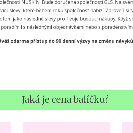
polečnosti NUSKIN. Bude doručena společností GLS. Na sv
víc i slevy, které během roku společnost nabízí. Zároveň si
potom jako následné slevy pro Tvoje budoucí nákupy. Když si
i poradím i s následnými objednávkami nebo s poradenstvím
váš zdarma přístup do 90 denní výzvy na změnu návyků, 
Jaká je cena balíčku?