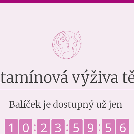
itamínová výživa tě
Balíček je dostupný už jen
1
0
2
3
5
9
5
5