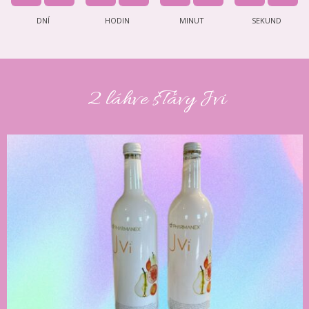
DNÍ
HODIN
MINUT
SEKUND
2 láhve šTávy Jvi