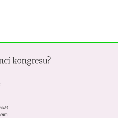
mci kongresu?
,
ískáš
svém