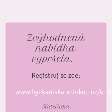
Zvýhodnená
nabídka
vypršela.
Registruj se zde:
www.hyckaniskaterinkou.cz/klu
Kateřinka