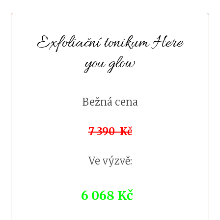
Exfoliační tonikum Here
you glow
Bežná cena
7 390 Kč
Ve výzvě:
6 068 Kč