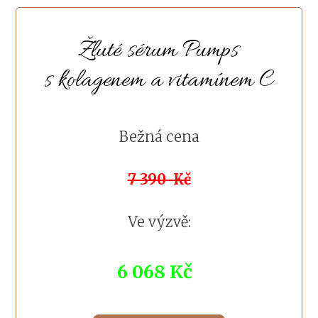
Žluté sérum Pumps
s kolagenem a vitamínem C
Bežná cena
7 390 Kč
Ve výzvě:
6 068 Kč