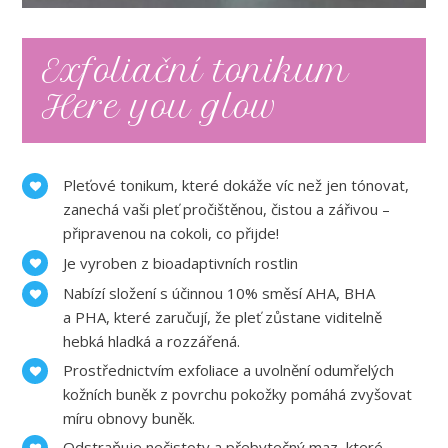
Exfoliační tonikum
Here you glow
Pleťové tonikum, které dokáže víc než jen tónovat,
zanechá vaši pleť pročištěnou, čistou a zářivou –
připravenou na cokoli, co přijde!
Je vyroben z bioadaptivních rostlin
Nabízí složení s účinnou 10% směsí AHA, BHA
a PHA, které zaručují, že pleť zůstane viditelně
hebká hladká a rozzářená.
Prostřednictvím exfoliace a uvolnění odumřelých
kožních buněk z povrchu pokožky pomáhá zvyšovat
míru obnovy buněk.
Odstraňuje nečistoty a přebytečný maz, které