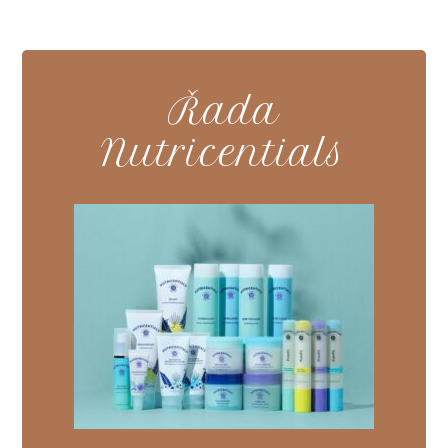
Řada
Nutricentials