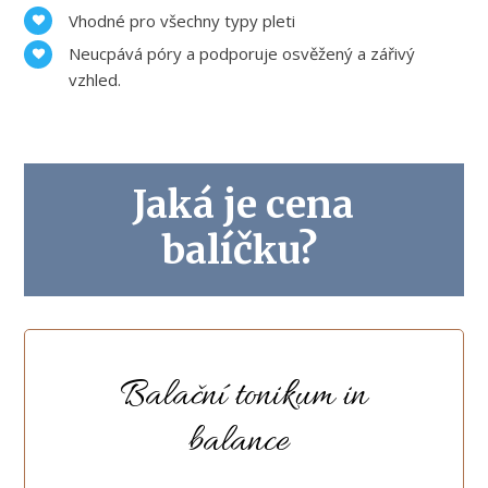
Vhodné pro všechny typy pleti
Neucpává póry a podporuje osvěžený a zářivý
vzhled.
Jaká je cena
balíčku?
Balační tonikum in
balance