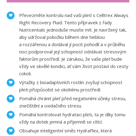
Převezměte kontrolu nad vaší pletí s Celltrex Always
Right Recovery Fluid. Tento přípravek z řady
Nutricentials jednoduše musíte mít. Je navržený tak,
aby udržoval pokožku během dne hebkou
a rozzářenou a dodával jí pocit pohodlí a v průběhu
noci podporoval její schopnost odolávat stresovým
faktorům prostředí. Je zárukou, že vaše pleť bude
vždy ve skvělé kondici, ať vám život postaví do cesty
cokoli.
Výtažky z bioadaptivních rostlin zvyšují schopnost
pleti přizpůsobit se okolnímu prostředí.
Pomáhá chránit pleť před negativními účinky stresu,
znečištění a oxidačního stresu.
Pomáhá kontrolovat hydrataci pleti, ta je díky tomu
vždy na dotek jemná a příjemně se cítící.
Obsahuje inteligentní směs HydraFlex, která