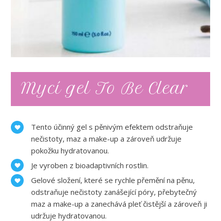
Mycí gel To Be Clear
Tento účinný gel s pěnivým efektem odstraňuje
nečistoty, maz a make-up a zároveň udržuje
pokožku hydratovanou.
Je vyroben z bioadaptivních rostlin.
Gelové složení, které se rychle přemění na pěnu,
odstraňuje nečistoty zanášející póry, přebytečný
maz a make-up a zanechává pleť čistější a zároveň ji
udržuje hydratovanou.