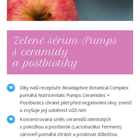
Zelené sérum Pumps
s ceramidy
a postbiotiky
Díky naší receptuře Bioadaptive Botanical Complex
pomáhá Nutricentials Pumps Ceramides +
Postbiotics chránit pleť před negativními vlivy zvenčí
a zvyšuje její odolnost vůči nim.
Koncentrovaná směs ceramidů identických
s pokožkou a postbiotik (Lactobacillus Ferment)
zároveň pomáhá chránit a posilovat důležitou