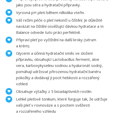
jako jsou séra a hydratační přípravky.
Vyrovná pH pleti během několika vteřin.
Váš režim péče o pleť nekončí u čištění. Je důležité
navázat na čištění osvěžující dávkou hydratace a In
Balance odvede tuto práci perfektně.
Připraví pleť po vyčištění na další kroky (sérum
a krém).
Glycerin a účinná hydratační směs ve složení
přípravku, obsahující Lactobacillus ferment, aloe
vera, karboxykyselinu sodnou a hyaluronát sodný,
pomáhají udržovat přirozenou hydratační bariéru
pokožky a dodávají jí pocit hebkosti a rozzářený
vzhled.
Obsahuje výtažky z 5 bioadaptivních rostlin.
Lehké pleťové tonikum, které funguje tak, že udržuje
vaši pleť v rovnováze a s pocitem svěžesti
a rozzářeného vzhledu