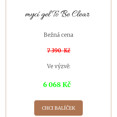
mycí gel To Be Clear
Bežná cena
7 390 Kč
Ve výzvě:
6 068 Kč
CHCI BALÍČEK