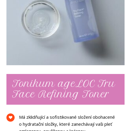
Tonikum ageLOC Tru
Face Refining Toner
Má zklidňující a sofistikované složení obohacené
o hydratační složky, které zanechávají vaši pleť
omlazenou, osvěženou a krásnou.