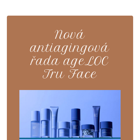
Nová
antiagingová
řada ageLOC
Tru Face