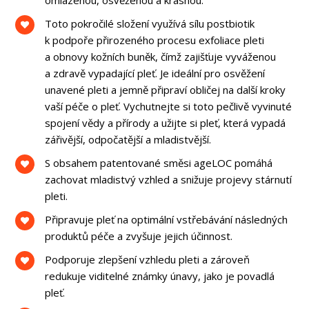
Toto pokročilé složení využívá sílu postbiotik
k podpoře přirozeného procesu exfoliace pleti
a obnovy kožních buněk, čímž zajišťuje vyváženou
a zdravě vypadající pleť. Je ideální pro osvěžení
unavené pleti a jemně připraví obličej na další kroky
vaší péče o pleť. Vychutnejte si toto pečlivě vyvinuté
spojení vědy a přírody a užijte si pleť, která vypadá
zářivější, odpočatější a mladistvější.
S obsahem patentované směsi ageLOC pomáhá
zachovat mladistvý vzhled a snižuje projevy stárnutí
pleti.
Připravuje pleť na optimální vstřebávání následných
produktů péče a zvyšuje jejich účinnost.
Podporuje zlepšení vzhledu pleti a zároveň
redukuje viditelné známky únavy, jako je povadlá
pleť.