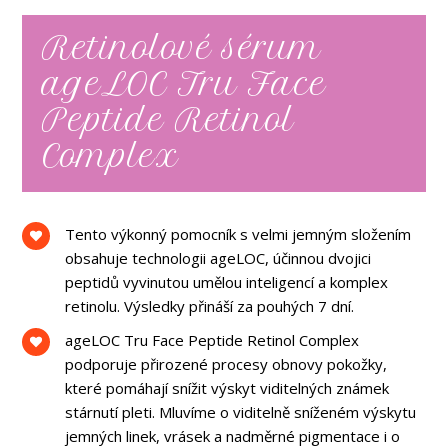
Retinolové sérum
ageLOC Tru Face
Peptide Retinol
Complex
Tento výkonný pomocník s velmi jemným složením
obsahuje technologii ageLOC, účinnou dvojici
peptidů vyvinutou umělou inteligencí a komplex
retinolu. Výsledky přináší za pouhých 7 dní.
ageLOC Tru Face Peptide Retinol Complex
podporuje přirozené procesy obnovy pokožky,
které pomáhají snížit výskyt viditelných známek
stárnutí pleti. Mluvíme o viditelně sníženém výskytu
jemných linek, vrásek a nadměrné pigmentace i o