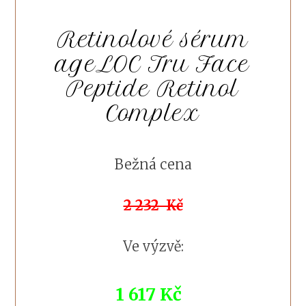
Retinolové sérum
ageLOC Tru Face
Peptide Retinol
Complex
Bežná cena
2 232 Kč
Ve výzvě:
1 617 Kč