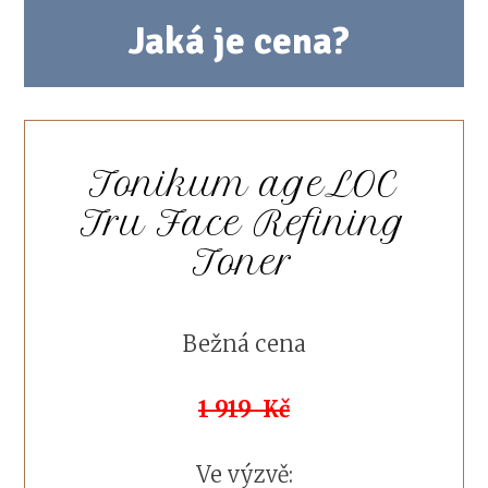
Jaká je cena?
Tonikum ageLOC
Tru Face Refining
Toner
Bežná cena
1 919 Kč
Ve výzvě: