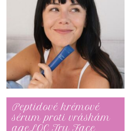
Peptidové krémové
sérum proti vráskám
ageLOC Tru Face