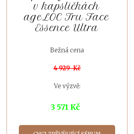
v kapsličkách
ageLOC Tru Face
Essence Ultra
Bežná cena
4 929 Kč
Ve výzvě:
3 571 Kč
CHCI ZPĚVŇUJÍCÍ SÉRUM