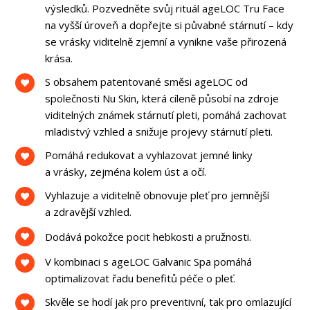
výsledků. Pozvedněte svůj rituál ageLOC Tru Face
na vyšší úroveň a dopřejte si půvabné stárnutí – kdy
se vrásky viditelně zjemní a vynikne vaše přirozená
krása.
S obsahem patentované směsi ageLOC od
společnosti Nu Skin, která cíleně působí na zdroje
viditelných známek stárnutí pleti, pomáhá zachovat
mladistvý vzhled a snižuje projevy stárnutí pleti.
Pomáhá redukovat a vyhlazovat jemné linky
a vrásky, zejména kolem úst a očí.
Vyhlazuje a viditelně obnovuje pleť pro jemnější
a zdravější vzhled.
Dodává pokožce pocit hebkosti a pružnosti.
V kombinaci s ageLOC Galvanic Spa pomáhá
optimalizovat řadu benefitů péče o pleť.
Skvěle se hodí jak pro preventivní, tak pro omlazující