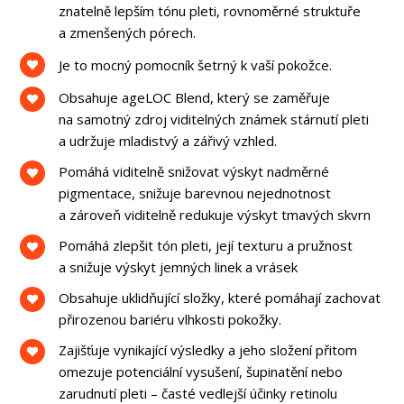
znatelně lepším tónu pleti, rovnoměrné struktuře
a zmenšených pórech.
Je to mocný pomocník šetrný k vaší pokožce.
Obsahuje ageLOC Blend, který se zaměřuje
na samotný zdroj viditelných známek stárnutí pleti
a udržuje mladistvý a zářivý vzhled.
Pomáhá viditelně snižovat výskyt nadměrné
pigmentace, snižuje barevnou nejednotnost
a zároveň viditelně redukuje výskyt tmavých skvrn
Pomáhá zlepšit tón pleti, její texturu a pružnost
a snižuje výskyt jemných linek a vrásek
Obsahuje uklidňující složky, které pomáhají zachovat
přirozenou bariéru vlhkosti pokožky.
Zajišťuje vynikající výsledky a jeho složení přitom
omezuje potenciální vysušení, šupinatění nebo
zarudnutí pleti – časté vedlejší účinky retinolu