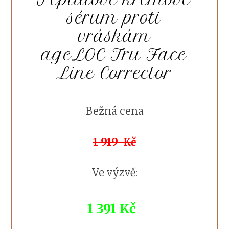
sérum proti
vráskám
ageLOC Tru Face
Line Corrector
Bežná cena
1 919 Kč
Ve výzvě:
1 391 Kč