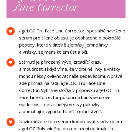
Line Corrector
ageLOC Tru Face Line Corrector, speciálně navržené
sérum pro cílené oblasti, je obohaceno o pokročilé
peptidy, které viditelně zjemňují jemné linky
a vrásky, zejména kolem úst a očí.
Stárnutí je přirozený vývoj zrcadlící krásu
a moudrost, i když víme, že viditelné linky a vrásky
mohou někdy ovlivňovat naše sebevědomí. A právě
zde přichází na řadu ageLOC Tru Face Line
Corrector. Vybrané složky v přípravku ageLOC Tru
Face Line Corrector působí na buněčné úrovni
epidermis – nejvrchnější vrstvy pokožky –
a pomáhají jí vypadat hladší a mladistvější.
Navíc můžete toto sérum kombinovat s přístrojem
ageLOC Galvanic Spa pro dosažení optimálních