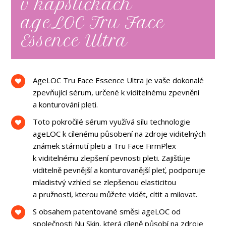
v kapsličkách
ageLOC Tru Face
Essence Ultra
AgeLOC Tru Face Essence Ultra je vaše dokonalé
zpevňující sérum, určené k viditelnému zpevnění
a konturování pleti.
Toto pokročilé sérum využívá sílu technologie
ageLOC k cílenému působení na zdroje viditelných
známek stárnutí pleti a Tru Face FirmPlex
k viditelnému zlepšení pevnosti pleti. Zajišťuje
viditelně pevnější a konturovanější pleť, podporuje
mladistvý vzhled se zlepšenou elasticitou
a pružností, kterou můžete vidět, cítit a milovat.
S obsahem patentované směsi ageLOC od
společnosti Nu Skin, která cíleně působí na zdroje