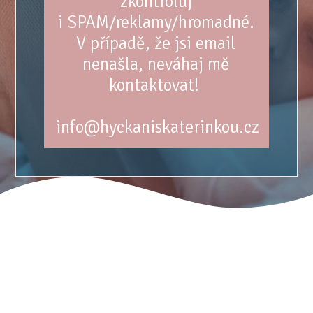
zkontroluj
i SPAM/reklamy/hromadné.
V případě, že jsi email
nenašla, neváhaj mě
kontaktovat!
info@hyckaniskaterinkou.cz