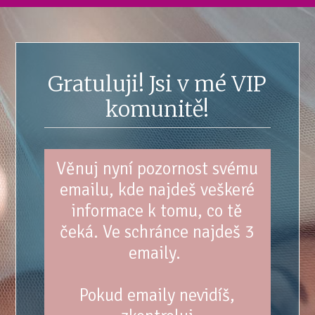
Gratuluji! Jsi v mé VIP
komunitě!
Věnuj nyní pozornost svému
emailu, kde najdeš veškeré
informace k tomu, co tě
čeká. Ve schránce najdeš 3
emaily.
Pokud emaily nevidíš,