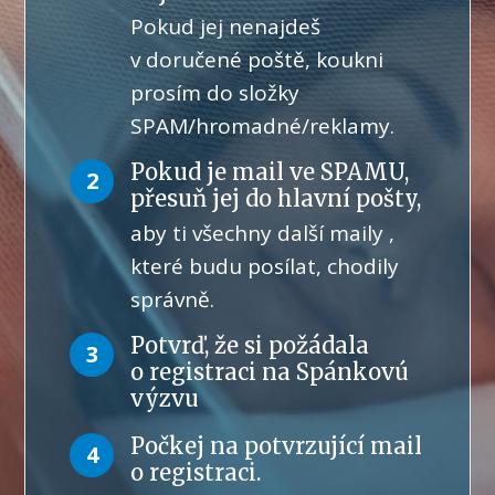
Pokud jej nenajdeš
v doručené poště, koukni
prosím do složky
SPAM/hromadné/reklamy.
Pokud je mail ve SPAMU,
2
přesuň jej do hlavní pošty,
aby ti všechny další maily ,
které budu posílat, chodily
správně.
Potvrď, že si požádala
3
o registraci na Spánkovú
výzvu
Počkej na potvrzující mail
4
o registraci.