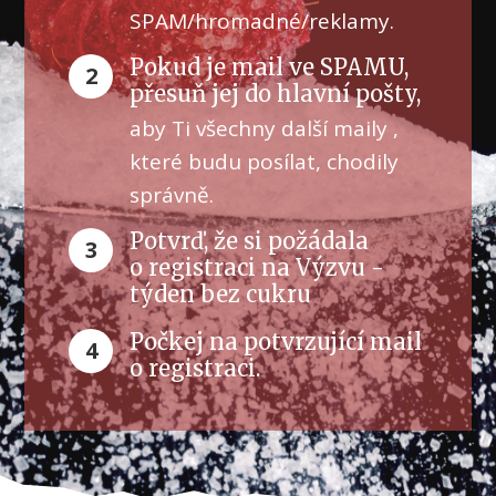
SPAM/hromadné/reklamy.
Pokud je mail ve SPAMU,
2
přesuň jej do hlavní pošty,
aby Ti všechny další maily ,
které budu posílat, chodily
správně.
Potvrď, že si požádala
3
o registraci na Výzvu -
týden bez cukru
Počkej na potvrzující mail
4
o registraci.