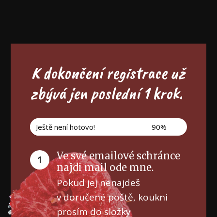
K dokončení registrace už
zbývá jen poslední 1 krok.
Ještě není hotovo!
90%
Ve své emailové schránce
1
najdi mail ode mne.
Pokud jej nenajdeš
v doručené poště, koukni
prosím do složky