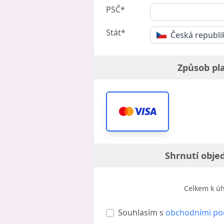
PSČ*
Stát*
Česká republi
Způsob pl
Shrnutí obje
Celkem k ú
Souhlasím s
obchodními p