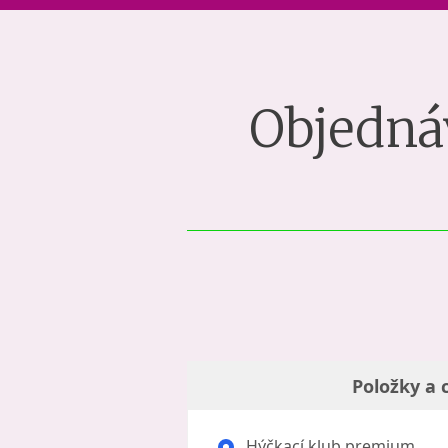
Objedná
Položky a 
Hýčkací klub premium