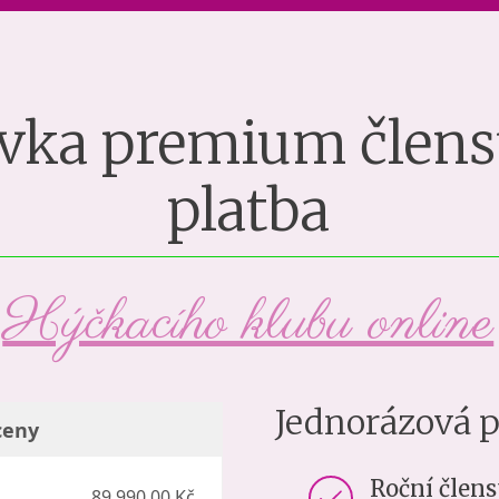
vka premium členst
platba
Hýčkacího klubu online
Jednorázová 
ceny
Roční člens
89 990,00 Kč