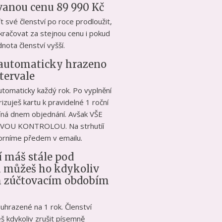
vanou cenu 89 990 Kč
 své členství po roce prodloužit,
račovat za stejnou cenu i pokud
nota členství vyšší.
e automaticky hrazeno
tervale
utomaticky každý rok. Po vyplnění
zuješ kartu k pravidelné 1 roční
číná dnem objednání. Avšak VŠE
VOU KONTROLOU. Na strhutíí
orníme předem v emailu.
í máš stále pod
a můžeš ho kdykoliv
m zúčtovacím obdobím
uhrazené na 1 rok. Členství
š kdykoliv zrušit písemně