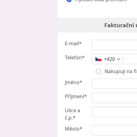
Fakturační 
E-mail*
Telefon*
+420
Nakupuji na f
Jméno*
Příjmení*
Ulice a
č.p.*
Město*