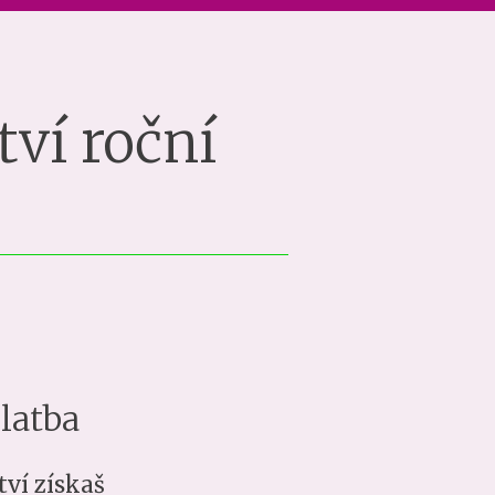
ví roční
platba
tví získaš