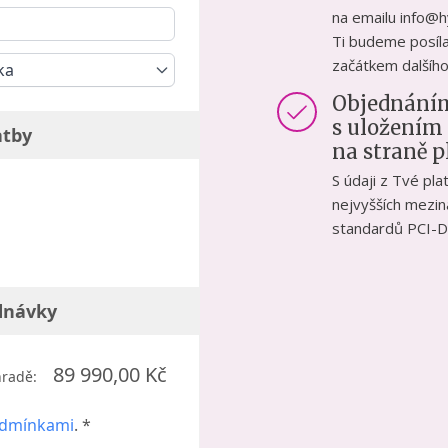
na emailu info@h
Ti budeme posíla
začátkem dalšího
ka
Objednáním
s uložením
atby
na straně 
S údaji z Tvé pl
nejvyšších mezi
standardů PCI-D
dnávky
89 990,00 Kč
hradě:
odmínkami
. *