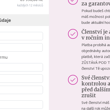
za garanto
každých 12 měsíců
Pokud budeš chtít
máš možnost pok
údaje
bude aktuální hod
Členství j
v ročním in
Platba probíhá a
objednávky autori
platbě, která za
irmu
ZŮSTÁVÁ POD T
členství Tě upoz
Své členstv
kontrolou 
před další
zrušit
Své členství máš 
na další rok může