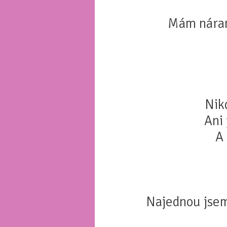
Mám náram
Nik
Ani 
A 
Najednou jsem