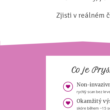
Zjisti v reálném 
Co je Pry
Non-invazivn
rychlý scan bez krve
Okamžitý vý
skóre během ~15 s