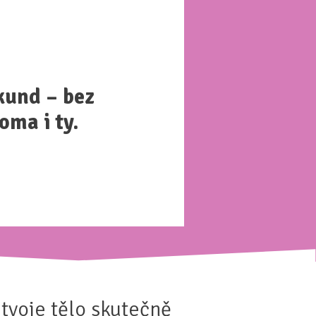
kund – bez
oma i ty.
o tvoje tělo skutečně