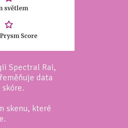
n světlem
 Prysm Score
i Spectral Rai,
přeměňuje data
 skóre.
m skenu, které
e.