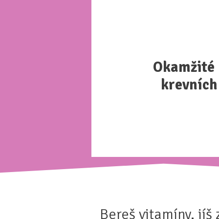
Okamžité 
krevních
Bereš vitamíny, jíš 