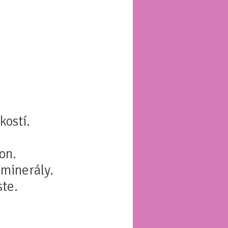
kostí.
on.
 minerály.
ste.