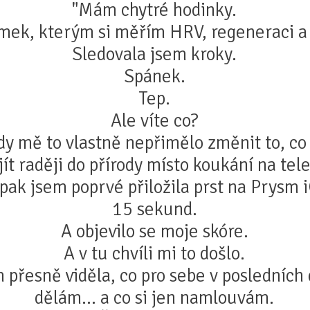
"Mám chytré hodinky.
ek, kterým si měřím HRV, regeneraci a 
Sledovala jsem kroky.
Spánek.
Tep.
Ale víte co?
dy mě to vlastně nepřimělo změnit to, co 
jít raději do přírody místo koukání na tel
pak jsem poprvé přiložila prst na Prysm i
15 sekund.
A objevilo se moje skóre.
A v tu chvíli mi to došlo.
 přesně viděla, co pro sebe v posledních
dělám… a co si jen namlouvám.