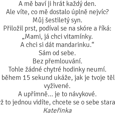
A mě baví ji hrát každý den.
Ale víte, co mě dostalo úplně nejvíc?
Můj šestiletý syn.
Přiložil prst, podíval se na skóre a říká:
„Mami, já chci vitamínky.
A chci si dát mandarinku.“
Sám od sebe.
Bez přemlouvání.
Tohle žádné chytré hodinky neumí.
i během 15 sekund ukáže, jak je tvoje tě
vyživené.
A upřímně… je to návykové.
ž to jednou vidíte, chcete se o sebe starat
Kateřinka