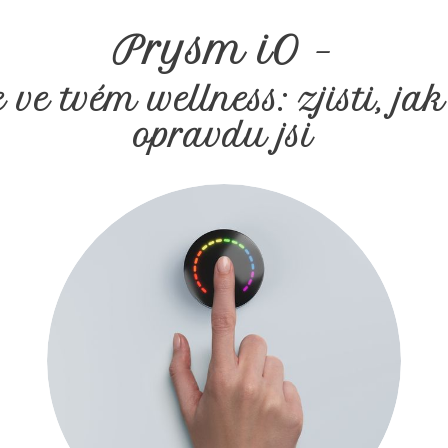
Prysm iO
–
 ve tvém wellness: zjisti, ja
opravdu jsi