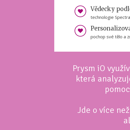
Vědecky pod
technologie Spectral
Personalizov
pochop své tělo a 
Prysm iO využív
která analyzu
pomocí
Jde o více ne
a