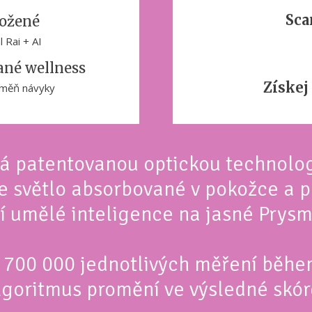
Sca
ložené
 Rai + AI
ané wellness
Získej
změň návyky
á patentovanou optickou technologi
je světlo absorbované v pokožce a 
 umělé inteligence na jasné Prysm
ž 700 000 jednotlivých měření běhe
lgoritmus promění ve výsledné skór