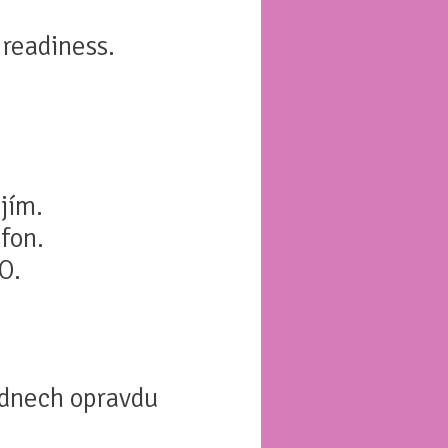
readiness.
jím.
efon.
O.
 dnech opravdu