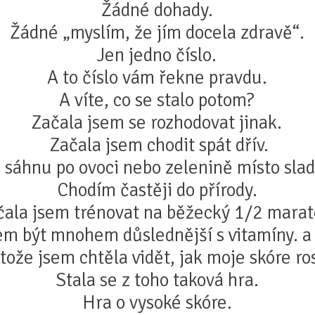
Žádné dohady.
Žádné „myslím, že jím docela zdravě“.
Jen jedno číslo.
A to číslo vám řekne pravdu.
A víte, co se stalo potom?
Začala jsem se rozhodovat jinak.
Začala jsem chodit spát dřív.
 sáhnu po ovoci nebo zelenině místo slad
Chodím častěji do přírody.
čala jsem trénovat na běžecký 1/2 marat
em být mnohem důslednější s vitamíny. a
tože jsem chtěla vidět, jak moje skóre ro
Stala se z toho taková hra.
Hra o vysoké skóre.