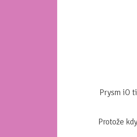
Prysm iO t
Protože kdy