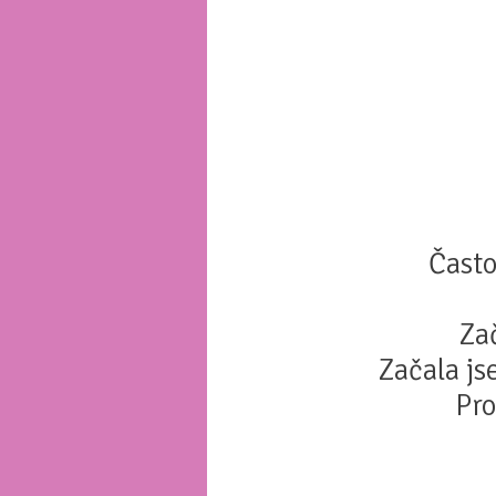
Často
Za
Začala js
Pro