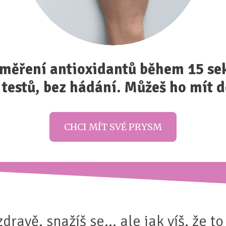
měření antioxidantů během 15 se
 testů, bez hádání. Můžeš ho mít d
CHCI MÍT SVÉ PRYSM
zdravě, snažíš se... ale jak víš, že t