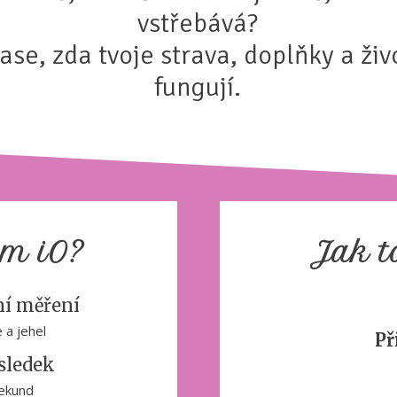
vstřebává?
čase, zda tvoje strava, doplňky a živ
fungují.
sm iO?
Jak t
í měření
 a jehel
Př
sledek
ekund