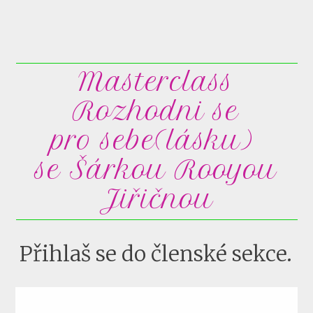
Masterclass
Rozhodni se
pro sebe(lásku)
se Šárkou Rooyou
Jiřičnou
Přihlaš se do členské sekce.