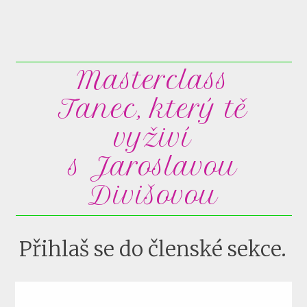
Masterclass
Tanec, který tě
vyživí
s Jaroslavou
Divišovou
Přihlaš se do členské sekce.