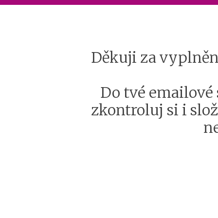
Děkuji za vyplnění
Do tvé emailové 
zkontroluj si i s
n