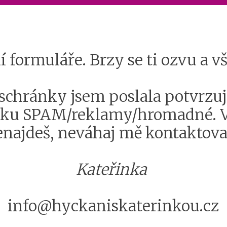
 formuláře. Brzy se ti ozvu a v
schránky jsem poslala potvrzuj
ložku SPAM/reklamy/hromadné. V
enajdeš, neváhaj mě kontaktova
Kateřinka
info@hyckaniskaterinkou.cz