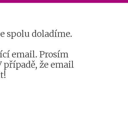
še spolu doladíme.
ící email. Prosím
 případě, že email
t!