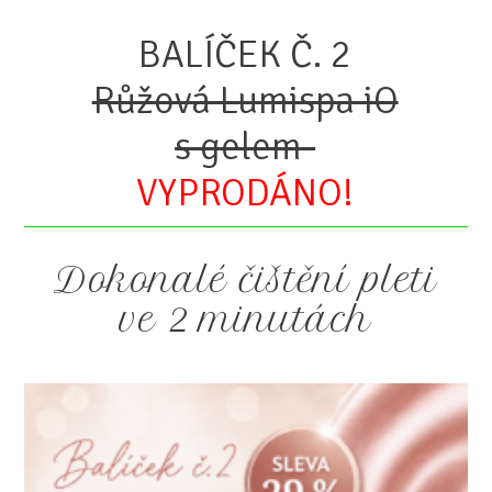
BALÍČEK Č. 2
Růžová Lumispa iO
s gelem-
VYPRODÁNO!
Dokonalé čištění pleti
ve 2 minutách