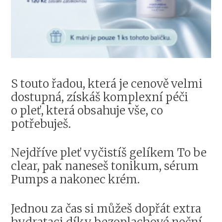
S touto řadou, která je cenově velmi
dostupná, získáš komplexní péči
o pleť, která obsahuje vše, co
potřebuješ.
Nejdříve pleť vyčistíš gelíkem To be
clear, pak naneseš tonikum, sérum
Pumps a nakonec krém.
Jednou za čas si můžeš dopřát extra
hydrataci díky bezoplachové noční