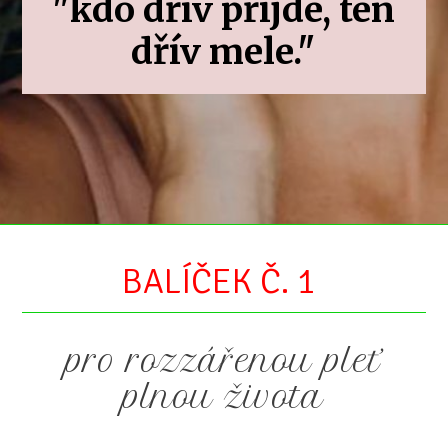
"kdo dřív přijde, ten
dřív mele."
BALÍČEK Č. 1
pro rozzářenou pleť
plnou života