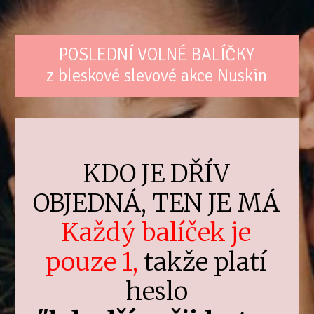
POSLEDNÍ VOLNÉ BALÍČKY
z bleskové slevové akce Nuskin
KDO JE DŘÍV
OBJEDNÁ, TEN JE MÁ
Každý balíček je
pouze 1,
takže platí
heslo