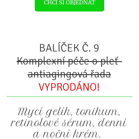
CHCI SI OBJEDNAT
BALÍČEK Č. 9
Komplexní péče o pleť-
antiagingová řada
VYPRODÁNO!
Mycí gelík, tonikum,
retinolové sérum, denní
a noční krém.