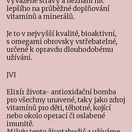
vyvážené stravy a neznám nic
lepšího na průběžné doplňování
vitamínů a minerálů.
Je to v nejvyšší kvalitě, bioaktivní,
s omegami obrovsky vstřebatelné,
určené k opravdu dlouhodobému
užívání.
JVI
Elixír života- antioxidační bomba
pro všechny unavené, taky jako zdroj
vitamínů pro děti, těhotné, kojící
nebo okolo operací či oslabené
imunitě.
Miluju tento životabudič a užíváme