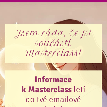
Jsem ráda, že jsi
součástí
Masterclass!
Informace
k Masterclass
letí
do tvé emailové