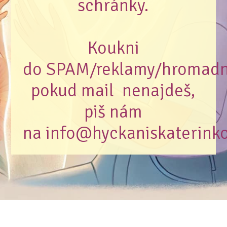
schránky.
Koukni
do SPAM/reklamy/hromadn
pokud mail nenajdeš,
piš nám
na info@hyckaniskaterink