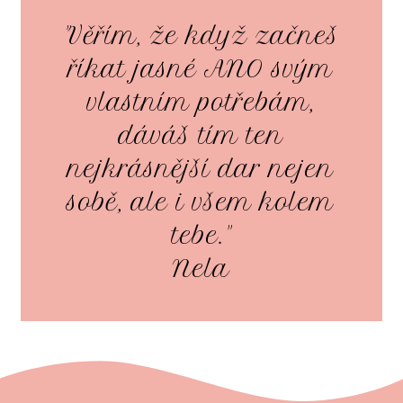
"Věřím, že když začneš
říkat jasné ANO svým
vlastním potřebám,
dáváš tím ten
nejkrásnější dar nejen
sobě, ale i všem kolem
tebe."
Nela