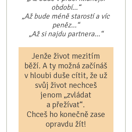
období…“
„Až bude méně starostí a víc
peněz…“
„Až si najdu partnera…“
Jenže život mezitím
běží. A ty možná začínáš
v hloubi duše cítit, že už
svůj život nechceš
jenom „zvládat
a přežívat“.
Chceš ho konečně zase
opravdu žít!