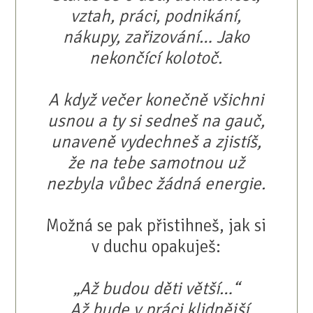
vztah, práci, podnikání,
nákupy, zařizování… Jako
nekončící kolotoč.
A když večer konečně všichni
usnou a ty si sedneš na gauč,
unaveně vydechneš a zjistíš,
že na tebe samotnou už
nezbyla vůbec žádná energie.
Možná se pak přistihneš, jak si
v duchu opakuješ:
„Až budou děti větší…“
„Až bude v práci klidnější