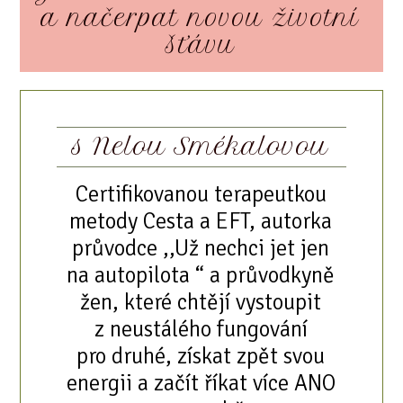
a načerpat novou životní
šťávu
s Nelou Smékalovou
Certifikovanou terapeutkou
metody Cesta a EFT, autorka
průvodce ,,Už nechci jet jen
na autopilota “ a průvodkyně
žen, které chtějí vystoupit
z neustálého fungování
pro druhé, získat zpět svou
energii a začít říkat více ANO