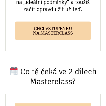
na „ideální podmínky“ a toužíš
začít opravdu žít už teď.
CHCI VSTUPENKU
NA MASTERCLASS
Co tě čeká ve 2 dílech
Masterclass?