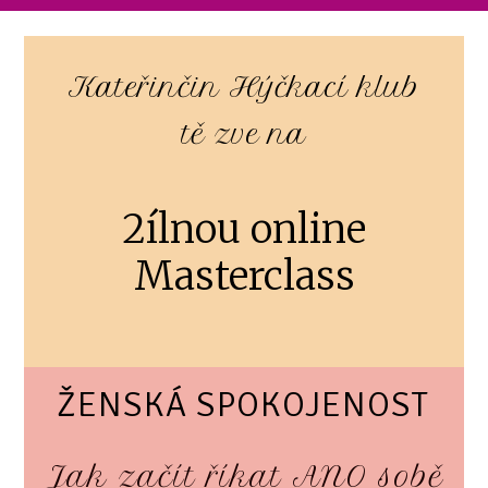
Kateřinčin Hýčkací klub
tě zve na
2ílnou online
Masterclass
ŽENSKÁ SPOKOJENOST
Jak začít říkat ANO sobě