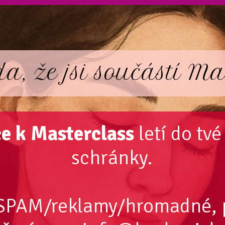
, že jsi součástí Mas
e k Masterclass
letí do tv
schránky.
 SPAM/reklamy/hromadné, 