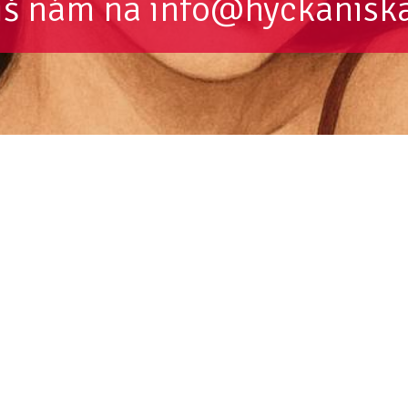
iš nám na info@hyckanisk