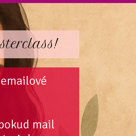
terclass!
é emailové
pokud mail