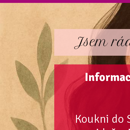
Jsem ráda
Informac
Koukni do