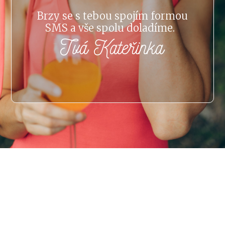
Brzy se s tebou spojím formou
SMS a vše spolu doladíme.
Tvá Kateřinka