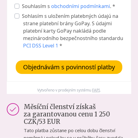
Souhlasím s
obchodními podmínkami
. *
Sohlasím s uložením platebných údajú na
strane platební brány GoPay. S údajmi
platební karty GoPay nakládá podle
mezinárodního bezpečnostního standardu
PCI DSS Level 1
*
Objednávám s povinností platby
Vytvořeno v prodejním systému
FAPI
.
Měsíční členství získaš
za garantovanou cenu 1 250
CZK/53 EUR
Tato platba zůstane po celou dobu členství
neměnná i pokud by se v průběhu času zvedala