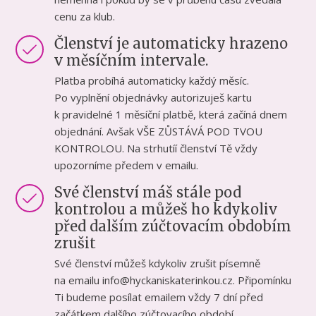
cenu za klub.
Členství je automaticky hrazeno
v měsíčním intervale.
Platba probíhá automaticky každý měsíc.
Po vyplnění objednávky autorizuješ kartu
k pravidelné 1 měsíční platbě, která začíná dnem
objednání. Avšak VŠE ZŮSTÁVÁ POD TVOU
KONTROLOU. Na strhutíí členství Tě vždy
upozorníme předem v emailu.
Své členství máš stále pod
kontrolou a můžeš ho kdykoliv
před dalším zúčtovacím obdobím
zrušit
Své členství můžeš kdykoliv zrušit písemně
na emailu info@hyckaniskaterinkou.cz. Připomínku
Ti budeme posílat emailem vždy 7 dní před
začátkem dalšího zúčtovacího období.