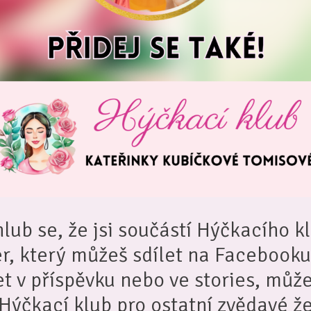
lub se, že jsi součástí Hýčkacího k
er, který můžeš sdílet na Facebook
et v příspěvku nebo ve stories, může
Hýčkací klub pro ostatní zvědavé ž