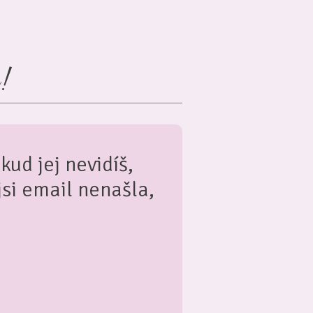
u!
kud jej nevidíš,
si email nenašla,