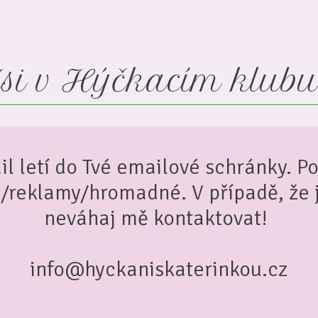
si v Hýčkacím klub
il letí do Tvé emailové schránky. Po
M/reklamy/hromadné. V případě, že j
neváhaj mě kontaktovat!
info@hyckaniskaterinkou.cz