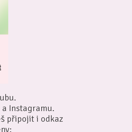
lubu.
u a Instagramu.
š připojit i odkaz
eny: