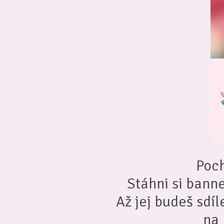
Poch
Stáhni si bann
Až jej budeš sdíl
na 