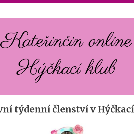
Kateřinčin online
Hýčkací klub
vní týdenní členství v Hýčkac