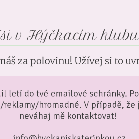
si v Hýčkacím klub
máš za polovinu! Užívej si to 
il letí do tvé emailové schránky. Po
M/reklamy/hromadné. V případě, že j
neváhaj mě kontaktovat!
info@hyckaniskaterinkou.cz