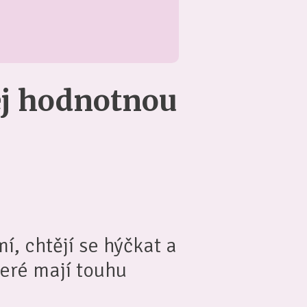
ej hodnotnou
í, chtějí se hýčkat a
teré mají touhu