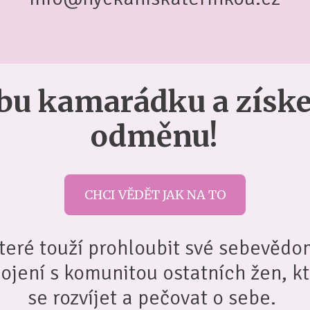
ubu kamarádku a získ
odměnu!
CHCI VĚDĚT JAK NA TO
 které touží prohloubit své sebevědom
pojení s komunitou ostatních žen, k
se rozvíjet a pečovat o sebe.