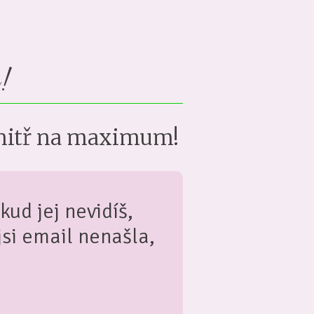
u!
uvnitř na maximum!
kud jej nevidíš,
si email nenašla,