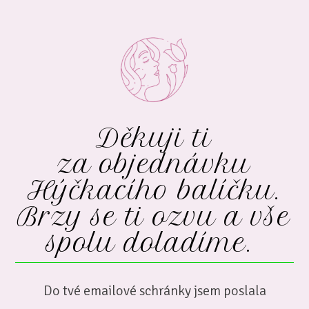
Děkuji ti
za objednávku
Hýčkacího balíčku.
Brzy se ti ozvu a vše
spolu doladíme.
Do tvé emailové schránky jsem poslala