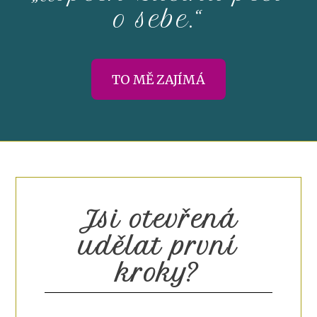
o sebe.“
TO MĚ ZAJÍMÁ
Jsi otevřená
udělat první
kroky?