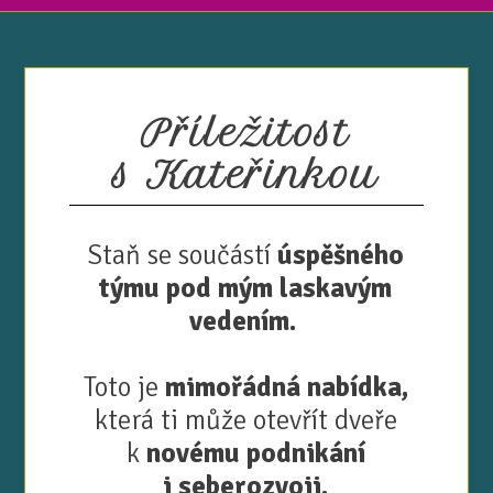
Příležitost
s Kateřinkou
Staň se součástí
úspěšného
týmu pod mým laskavým
vedením.
Toto je
mimořádná nabídka,
která ti může otevřít dveře
k
novému podnikání
i seberozvoji.