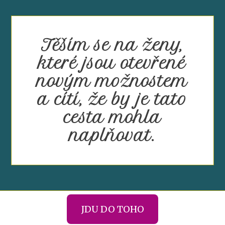
Těším se na ženy,
které jsou otevřené
novým možnostem
a cítí, že by je tato
cesta mohla
naplňovat.
JDU DO TOHO