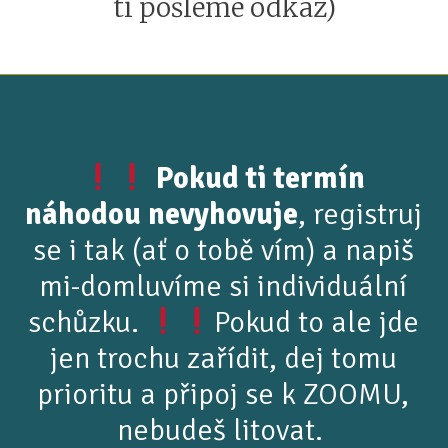
ti pošleme odkaz)
Pokud ti termín
náhodou nevyhovuje
, registruj
se i tak (ať o tobě vím) a napiš
mi-domluvíme si individuální
schůzku.
Pokud to ale jde
jen trochu zařídit, dej tomu
prioritu a připoj se k ZOOMU,
nebudeš litovat.