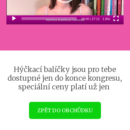
00:00
|
27:12
1.00x
Hýčkací balíčky jsou pro tebe
dostupné jen do konce kongresu,
speciální ceny platí už jen
ZPĚT DO OBCHŮDKU