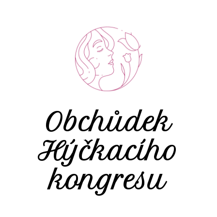
Obchůdek
Hýčkacího
kongresu