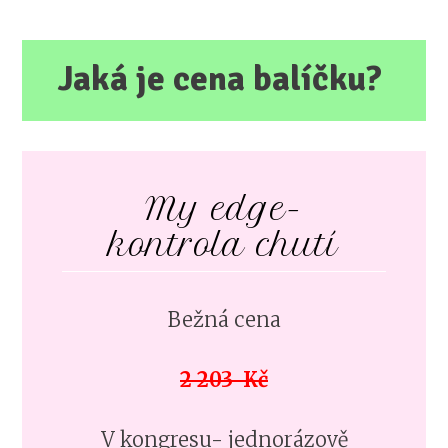
Jaká je cena balíčku?
My edge-
kontrola chutí
Bežná cena
2 203 Kč
V kongresu- jednorázově