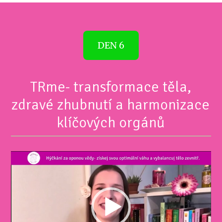
DEN 6
TRme- transformace těla,
zdravé zhubnutí a harmonizace
klíčových orgánů
Video
přehrávač