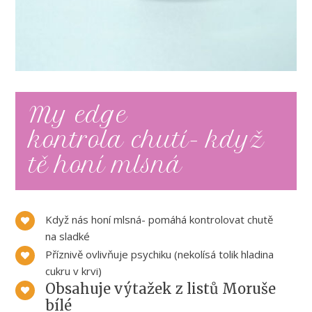
My edge
kontrola chutí- když
tě honí mlsná
Když nás honí mlsná- pomáhá kontrolovat chutě
na sladké
Příznivě ovlivňuje psychiku (nekolísá tolik hladina
cukru v krvi)
Obsahuje výtažek z listů Moruše
bílé