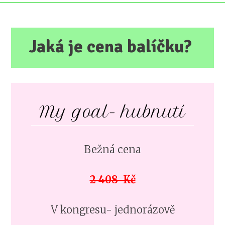
Jaká je cena balíčku?
My goal- hubnutí
Bežná cena
2 408 Kč
V kongresu- jednorázově