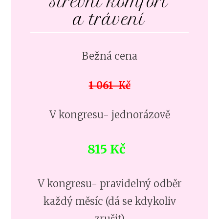
střevní komfort
a trávení
Bežná cena
1 061 Kč
V kongresu- jednorázově
815 Kč
V kongresu- pravidelný odběr
každý měsíc (dá se kdykoliv
zrušit)