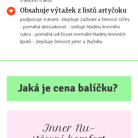
trávícího traktu
Obsahuje výtažek z listů artyčoku
podporuje trávení- zlepšuje zažívání a činnosti střev
- pomáhá detoxikovat - snižuje hladinu krevního
cukru - pomáhá udržovat normální hladinu krevních
lipidů - zlepšuje činnosti jater a žlučníku
Jaká je cena balíčku?
Inner Nu-