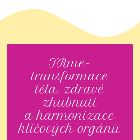
TRme-
transformace
těla, zdravé
zhubnutí
a harmonizace
klíčových orgánů