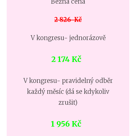
Bežná cena
2 826 Kč
V kongresu- jednorázově
2 174 Kč
V kongresu- pravidelný odběr
každý měsíc (dá se kdykoliv
zrušit)
1 956 Kč