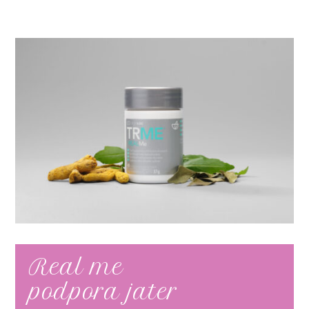
Real me
podpora jater