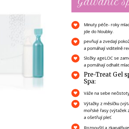
Galvanic s
Minuty péče- roky mlad
jde do hloubky.
pevňují a zvedají poko
a pomáhají viditelně re
Složky ageLOC se zaměř
a pomáhají odhalit mla
Pre-Treat Gel 
Spa:
Váže na sebe nečistoty 
Výtažky z měsíčku (výta
mořské řasy (výtažek z 
a ošetřují pleť.
Rozpouští a zkapalňuje