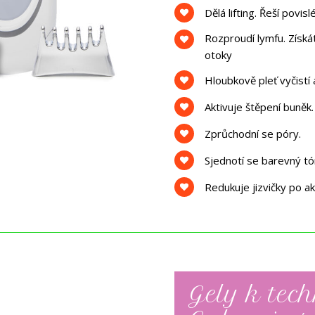
Dělá lifting. Řeší povi
Rozproudí lymfu. Získát
otoky
Hloubkově pleť vyčistí 
Aktivuje štěpení buněk.
Zprůchodní se póry.
Sjednotí se barevný tó
Redukuje jizvičky po a
Gely k tech