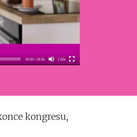
00:00
|
18:56
1.00x
 konce kongresu,