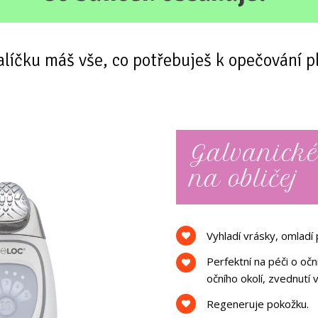
alíčku máš vše, co potřebuješ k opečování pl
Galvanické
na obličej
Vyhladí vrásky, omladí 
Perfektní na péči o očn
očního okolí, zvednutí 
Regeneruje pokožku.