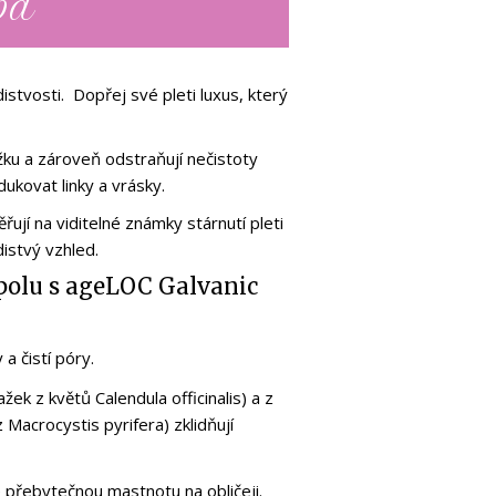
pa
istvosti. Dopřej své pleti luxus, který
žku a zároveň odstraňují nečistoty
dukovat linky a vrásky.
ují na viditelné známky stárnutí pleti
distvý vzhled.
spolu s ageLOC Galvanic
a čistí póry.
žek z květů Calendula officinalis) a z
Macrocystis pyrifera) zklidňují
 přebytečnou mastnotu na obličeji.