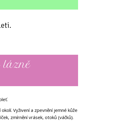
eti.
 lázně
pleť.
í okolí. Vyživení a zpevnění jemné kůže
víček, zmírnění vrásek, otoků (váčků).