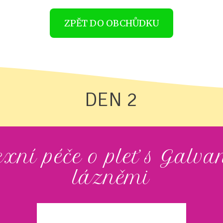
ZPĚT DO OBCHŮDKU
DEN 2
xní péče o pleť s Galva
lázněmi