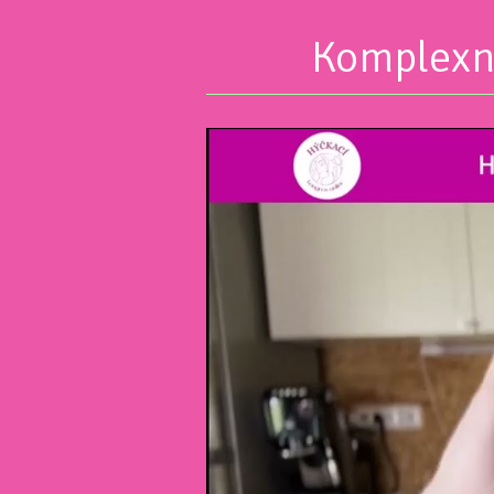
Komplexní
Video
přehrávač