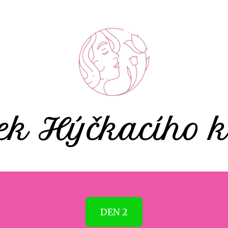
ek Hýčkacího k
DEN 2