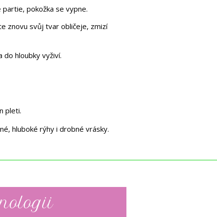
slé partie, pokožka se vypne.
e znovu svůj tvar obličeje, zmizí
a do hloubky vyživí.
n pleti.
kné, hluboké rýhy i drobné vrásky.
nologii