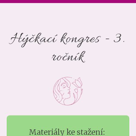
Hýčkací kongres - 3.
ročník
Materiály ke stažení: