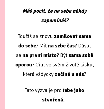
Máš pocit, že na sebe někdy
zapomínáš?
Toužíš se znovu
zamilovat sama
do sebe
? Mít
na sebe čas
? Dávat
se
na první místo
? Být
sama sobě
oporou
? Cítit ve svém životě lásku,
která vždycky
začíná u nás
?
Tato výzva je pro t
ebe jako
stvořená.