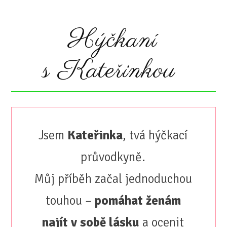
Hýčkaní
s Kateřinkou
Jsem
Kateřinka
, tvá hýčkací
průvodkyně.
Můj příběh začal jednoduchou
touhou –
pomáhat ženám
najít v sobě lásku
a ocenit