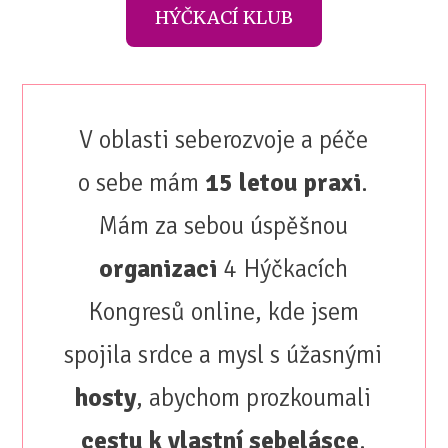
HÝČKACÍ KLUB
V oblasti seberozvoje a péče
o sebe mám
15 letou praxi
.
Mám za sebou úspěšnou
organizaci
4 Hýčkacích
Kongresů online, kde jsem
spojila srdce a mysl s úžasnými
hosty
, abychom prozkoumali
cestu k vlastní sebelásce
.