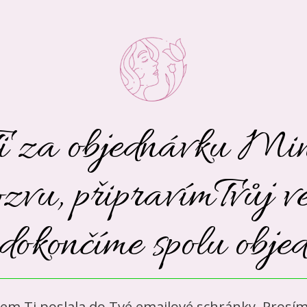
i za objednávku Min
ozvu, připravímTvůj v
 dokončíme spolu obje
em Ti poslala do Tvé emailové schránky. Prosím z