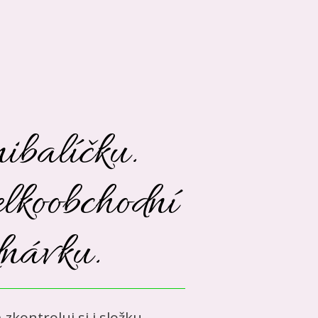
ibalíčku.
elkoobchodní
dnávku.
kontroluj si i složku