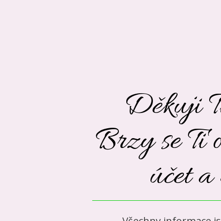
Děkuji T
Brzy se Ti 
účet a
Všechny informace js