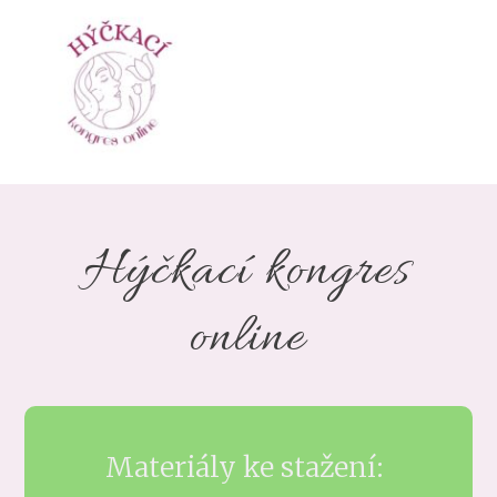
Hýčkací kongres
online
Materiály ke stažení: