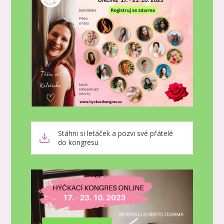
Stáhni si letáček a pozvi své přátelé
do kongresu