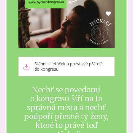
Stáhni si letáček a pozvi své přátelé
do kongresu
Nechť se povedomí
o kongresu šíří na ta
správná místa a nechť
podpoří přesně ty ženy,
které to právě teď