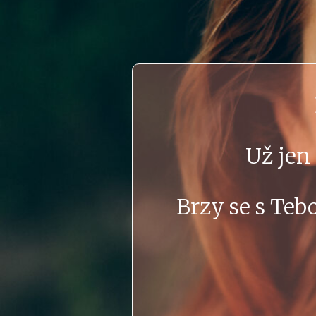
Už jen 
Brzy se s Te