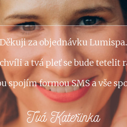
Děkuji za objednávku Lumispa
chvíli a tvá pleť se bude tetelit 
bou spojím formou SMS a vše sp
Tvá Kateřinka