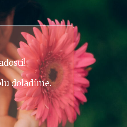
.
radostí!
olu doladíme.