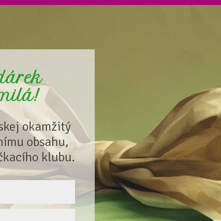
 dárek
 milá!
ískej okamžitý
vnímu obsahu,
čkacího klubu.