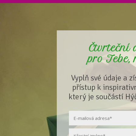
Čtvrteční
pro Tebe,
Vyplň své údaje a z
přístup k inspirati
který je součástí Hý