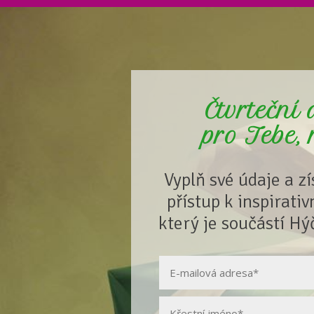
Čtvrteční
pro Tebe,
Vyplň své údaje a z
přístup k inspirati
který je součástí Hý