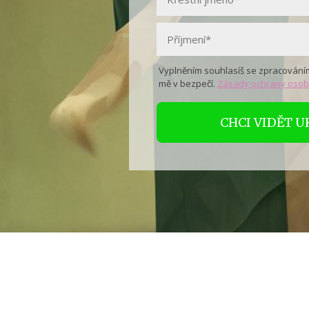
Vyplněním souhlasíš se zpracováním
mě v bezpečí.
Zásady ochrany osob
CHCI VIDĚT 