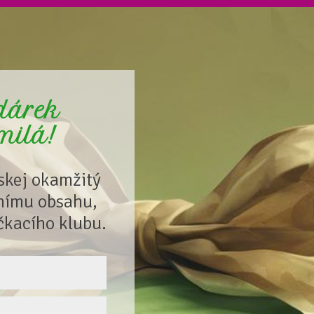
 dárek
 milá!
ískej okamžitý
vnímu obsahu,
čkacího klubu.