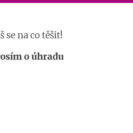
se na co těšit!
rosím o úhradu