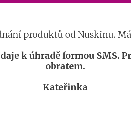
dnání produktů od Nuskinu. Máš 
 údaje k úhradě formou SMS. P
obratem.
Kateřinka