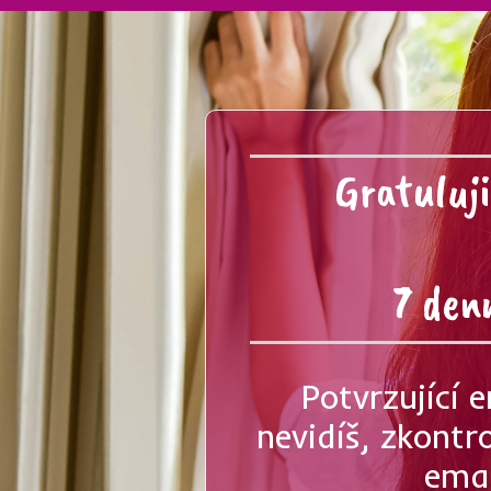
Gratuluji
7 den
Potvrzující 
nevidíš, zkontr
emai