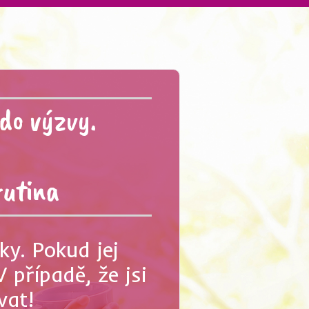
 do výzvy.
rutina
ky. Pokud jej
 případě, že jsi
vat!