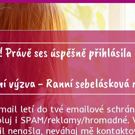
! Právě ses úspěšně přihlásila
ní výzva - Ranní sebelásková 
email letí do tvé emailové schrán
oluj i SPAM/reklamy/hromadné. V
l nenašla, neváhaj mě kontakto