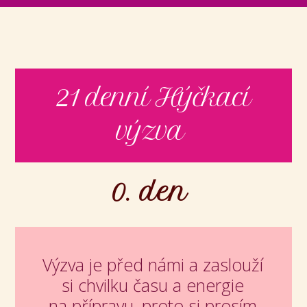
21 denní Hýčkací
výzva
0. den
Výzva je před námi a zaslouží
si chvilku času a energie
na přípravu, proto si prosím