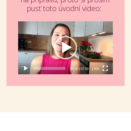
pusť toto úvodní video:
Video
přehrávač
00:00
|
07:59
1.00x