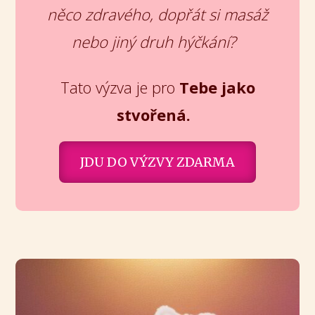
něco zdravého, dopřát si masáž
nebo jiný druh hýčkání?
Tato výzva je pro
Tebe jako
stvořená.
JDU DO VÝZVY ZDARMA