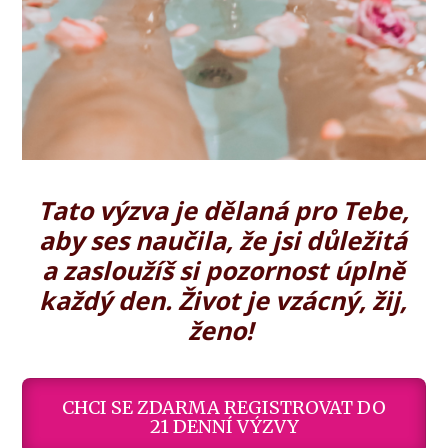
Tato výzva je dělaná pro Tebe,
aby ses naučila, že jsi důležitá
a zasloužíš si pozornost úplně
každý den. Život je vzácný, žij,
ženo!
CHCI SE ZDARMA REGISTROVAT DO
21 DENNÍ VÝZVY