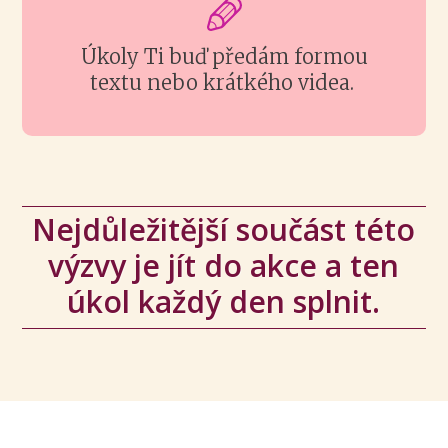
Úkoly Ti buď předám formou
textu nebo krátkého videa.
Nejdůležitější součást této
výzvy je jít do akce a ten
úkol každý den splnit.