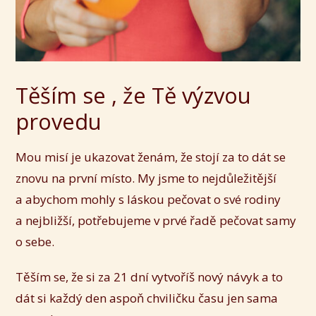
Těším se , že Tě výzvou
provedu
Mou misí je ukazovat ženám, že stojí za to dát se
znovu na první místo. My jsme to nejdůležitější
a abychom mohly s láskou pečovat o své rodiny
a nejbližší, potřebujeme v prvé řadě pečovat samy
o sebe.
Těším se, že si za 21 dní vytvoříš nový návyk a to
dát si každý den aspoň chviličku času jen sama