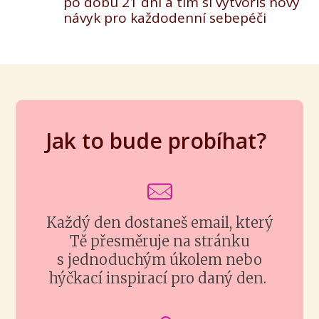
po dobu 21 dní a tím si vytvoříš nový
návyk pro každodenní sebepéči
Jak to bude probíhat?
Každý den dostaneš email, který
Tě přesměruje na stránku
s jednoduchým úkolem nebo
hýčkací inspirací pro daný den.