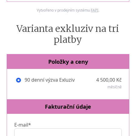
Vytvořeno v prodejním systému
FAPI
.
Varianta exkluziv na tri
platby
Položky a ceny
90 denní výzva Exluziv
4 500,00 Kč
měsíčně
Fakturační údaje
E-mail*