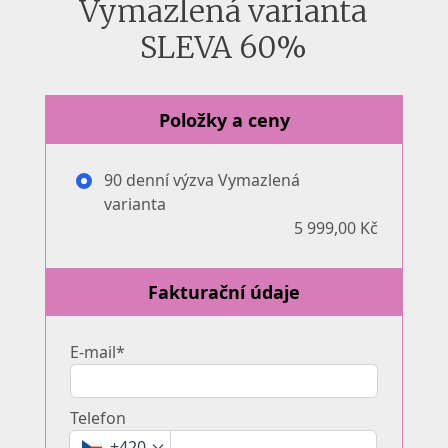
Vymazlená varianta
SLEVA 60%
Položky a ceny
90 denní výzva Vymazlená
varianta
5 999,00 Kč
Fakturační údaje
E-mail*
Telefon
+420