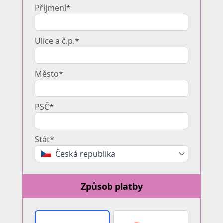
Příjmení*
Ulice a č.p.*
Město*
PSČ*
Stát*
Česká republika
Způsob platby