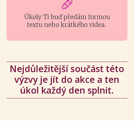
Úkoly Ti buď předám formou
textu nebo krátkého videa.
Nejdůležitější součást této
výzvy je jít do akce a ten
úkol každý den splnit.