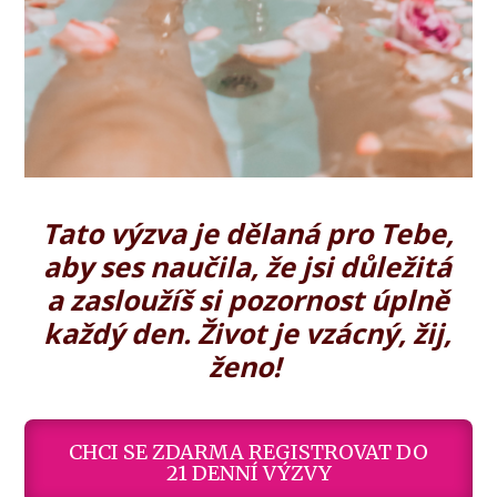
Tato výzva je dělaná pro Tebe,
aby ses naučila, že jsi důležitá
a zasloužíš si pozornost úplně
každý den. Život je vzácný, žij,
ženo!
CHCI SE ZDARMA REGISTROVAT DO
21 DENNÍ VÝZVY