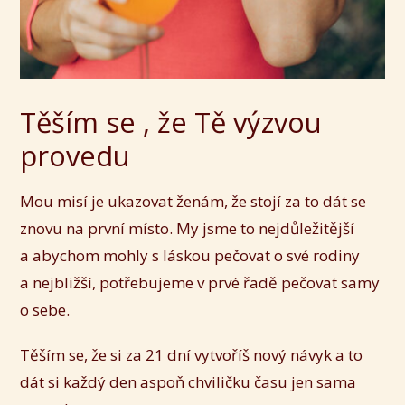
Těším se , že Tě výzvou
provedu
Mou misí je ukazovat ženám, že stojí za to dát se
znovu na první místo. My jsme to nejdůležitější
a abychom mohly s láskou pečovat o své rodiny
a nejbližší, potřebujeme v prvé řadě pečovat samy
o sebe.
Těším se, že si za 21 dní vytvoříš nový návyk a to
dát si každý den aspoň chviličku času jen sama