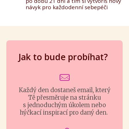
po dobu 21 dní a tím si vytvoříš nový
návyk pro každodenní sebepéči
Jak to bude probíhat?
Každý den dostaneš email, který
Tě přesměruje na stránku
s jednoduchým úkolem nebo
hýčkací inspirací pro daný den.