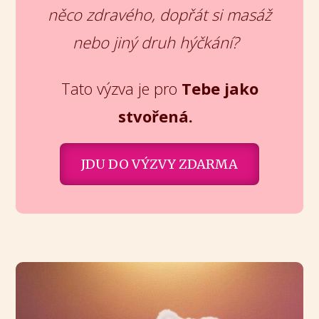
něco zdravého, dopřát si masáž
nebo jiný druh hýčkání?
Tato výzva je pro
Tebe jako
stvořená.
JDU DO VÝZVY ZDARMA