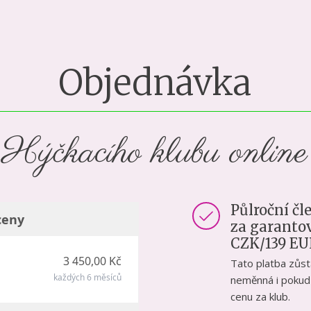
Objednávka
Hýčkacího klubu online
Půlroční čl
ceny
za garanto
CZK/139 EU
3 450,00 Kč
Tato platba zůst
každých 6 měsíců
neměnná i pokud
cenu za klub.