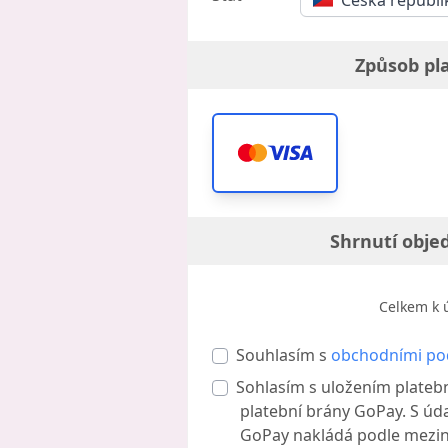
Česká republi
Způsob pl
Shrnutí obje
Celkem k 
Souhlasím s
obchodními p
Sohlasím s uložením plateb
platební brány GoPay. S úda
GoPay nakládá podle mezi