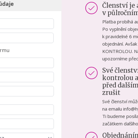
údaje
Členství j
v půlročním
Platba probíhá a
Po vyplnění obje
k pravidelné 6 m
objednání. Avš
irmu
KONTROLOU. Na s
upozorníme před
Své členstv
kontrolou 
před další
zrušit
Své členství můž
na emailu info@h
Ti budeme posíla
začátkem dalšího
Objednáním