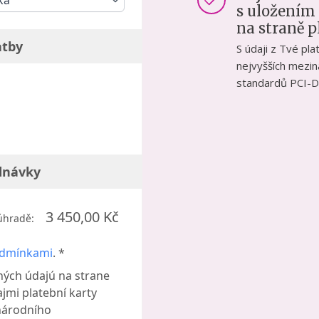
ka
s uložením
na straně 
atby
S údaji z Tvé pl
nejvyšších mezi
standardů PCI-D
dnávky
3 450,00 Kč
úhradě:
odmínkami
. *
ných údajú na strane
jmi platební karty
národního