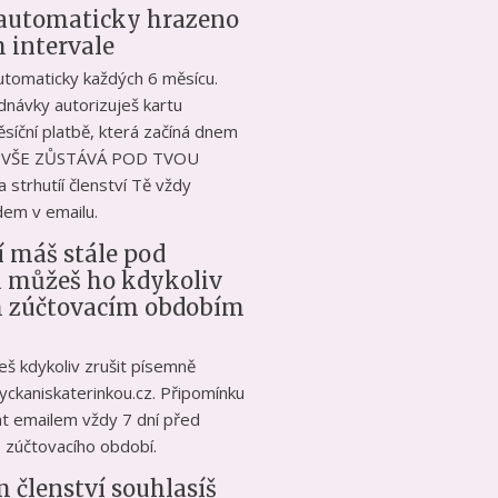
e automaticky hrazeno
 intervale
utomaticky každých 6 měsícu.
dnávky autorizuješ kartu
ěsíční platbě, která začíná dnem
ak VŠE ZŮSTÁVÁ POD TVOU
trhutíí členství Tě vždy
em v emailu.
í máš stále pod
a můžeš ho kdykoliv
m zúčtovacím obdobím
eš kdykoliv zrušit písemně
yckaniskaterinkou.cz. Připomínku
t emailem vždy 7 dní před
 zúčtovacího období.
 členství souhlasíš