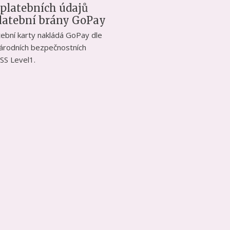
 platebních údajů
platební brány GoPay
atební karty nakládá GoPay dle
národních bezpečnostních
SS Level1.