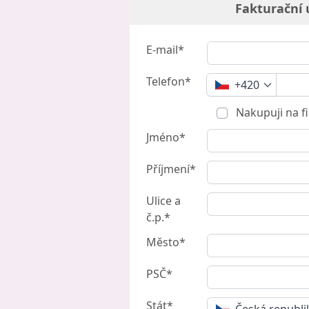
Fakturační 
E-mail*
Telefon*
+420
Nakupuji na f
Jméno*
Příjmení*
Ulice a
č.p.*
Město*
PSČ*
Stát*